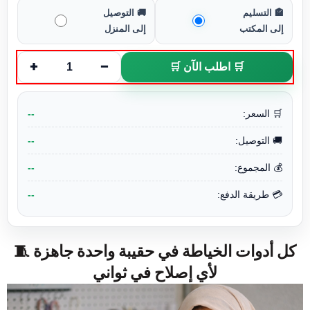
🏤 التسليم
🚚 التوصيل
إلى المكتب
إلى المنزل
+
−
🛒 اطلب الآن 🛒
1
--
🛒 السعر:
--
🚚 التوصيل:
--
💰 المجموع:
--
💳 طريقة الدفع:
🧵 كل أدوات الخياطة في حقيبة واحدة جاهزة
لأي إصلاح في ثواني