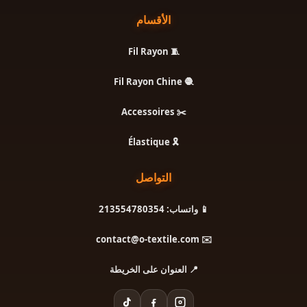
الأقسام
🧵 Fil Rayon
🧶 Fil Rayon Chine
✂️ Accessoires
🎗️ Élastique
التواصل
📱 واتساب: 213554780354
✉️ contact@o-textile.com
📍 العنوان على الخريطة