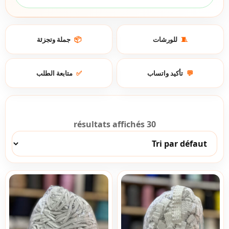
جملة وتجزئة
📦
للورشات
🧵
متابعة الطلب
✅
تأكيد واتساب
💬
30 résultats affichés