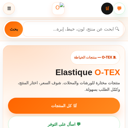
💬
🛒
☰
بحث
🧵 O-TEX — منتجات الخياطة
Elastique
O-TEX
منتجات مختارة للورشات والمحلات. شوف السعر، اختار المنتج،
وكمّل الطلب بسهولة.
🛒 كل المنتجات
💬 اسأل على التوفر