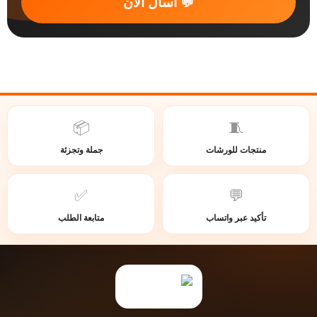
💬 اسأل الآن
📦
🧵
منتجات للورشات
جملة وتجزئة
✅
💬
تأكيد عبر واتساب
متابعة الطلب