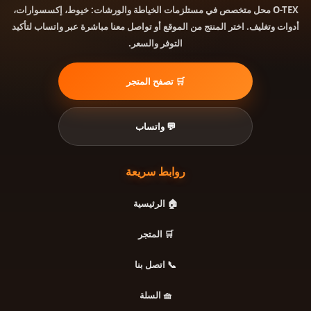
محل متخصص في مستلزمات الخياطة والورشات: خيوط، إكسسوارات،
O-TEX
أدوات وتغليف. اختر المنتج من الموقع أو تواصل معنا مباشرة عبر واتساب لتأكيد
التوفر والسعر.
🛒 تصفح المتجر
💬 واتساب
روابط سريعة
🏠 الرئيسية
🛒 المتجر
📞 اتصل بنا
🧺 السلة