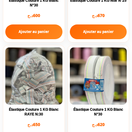
Élastique Couture 1 KG Blanc
Élastique Couture 1 KG Noir N°25
N°30
د.ج
600
د.ج
670
Ajouter au panier
Ajouter au panier
Élastique Couture 1 KG Blanc
Élastique Couture 1 KG Blanc
RAYE N:30
N°30
د.ج
650
د.ج
620