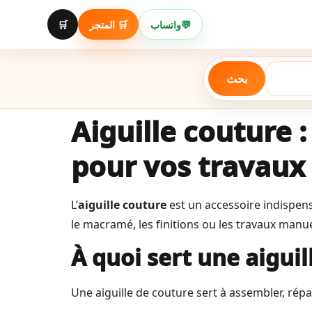
Aller
au
🛒
🛒 المتجر
واتساب
💬
contenu
بحث
Aiguille couture :
pour vos travaux
L’
aiguille couture
est un accessoire indispensa
le macramé, les finitions ou les travaux manue
À quoi sert une aiguil
Une aiguille de couture sert à assembler, répare