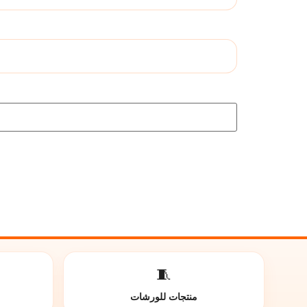
🧵
منتجات للورشات