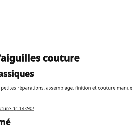
’aiguilles couture
lassiques
: petites réparations, assemblage, finition et couture manuel
outure-dc-14×90/
amé