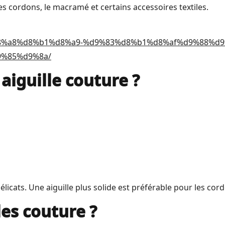
 les cordons, le macramé et certains accessoires textiles.
%a5%d8%a8%d8%b1%d8%a9-%d9%83%d8%b1%d8%af%d9%88%d9
%85%d9%8a/
iguille couture ?
licats. Une aiguille plus solide est préférable pour les cor
les couture ?