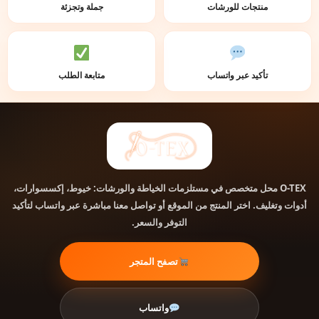
منتجات للورشات
جملة وتجزئة
تأكيد عبر واتساب
متابعة الطلب
محل متخصص في مستلزمات الخياطة والورشات: خيوط، إكسسوارات،
O-TEX
أدوات وتغليف. اختر المنتج من الموقع أو تواصل معنا مباشرة عبر واتساب لتأكيد
التوفر والسعر.
تصفح المتجر
واتساب