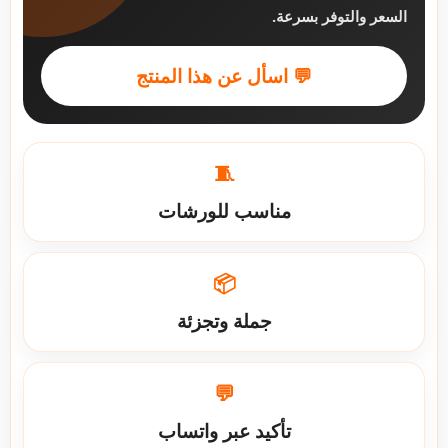
السعر والتوفر بسرعة.
💬 اسأل عن هذا المنتج
🧵
مناسب للورشات
📦
جملة وتجزئة
💬
تأكيد عبر واتساب