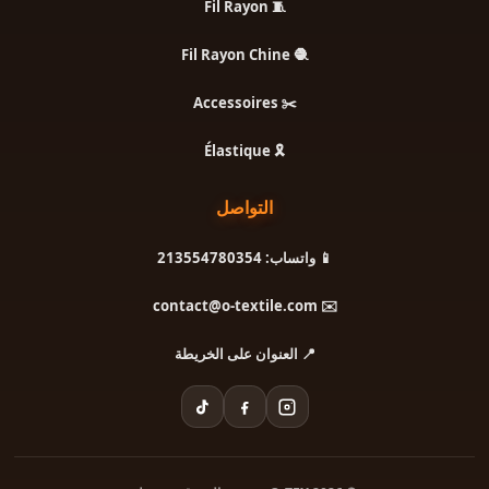
🧵 Fil Rayon
🧶 Fil Rayon Chine
✂️ Accessoires
🎗️ Élastique
التواصل
📱 واتساب: 213554780354
✉️ contact@o-textile.com
📍 العنوان على الخريطة