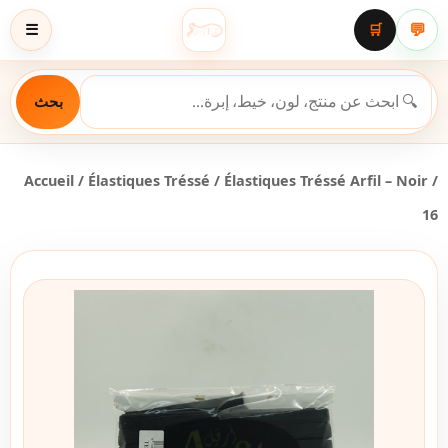
💬
☰
🛒
بحث
Accueil
/
Élastiques Tréssé
/ Élastiques Tréssé Arfil – Noir /
16