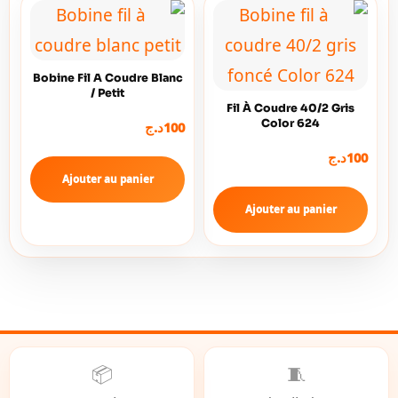
Bobine Fil A Coudre Blanc
/ Petit
Fil À Coudre 40/2 Gris
Color 624
100
د.ج
100
د.ج
Ajouter au panier
Ajouter au panier
📦
🧵