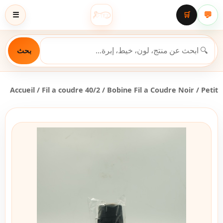
💬
☰
🛒
بحث
Accueil
/
Fil a coudre 40/2
/ Bobine Fil a Coudre Noir / Petit