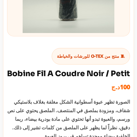
🧵 منتج من O-TEX للورشات والخياطة
Bobine Fil A Coudre Noir / Petit
100
د.ج
الصورة تظهر عبوة أسطوانية الشكل مغلفة بغلاف بلاستيكي
شفاف، ومزودة بملصق في المنتصف. الملصق يحتوي على نص
ورسم، والعبوة تبدو أنها تحتوي على مادة بودرية بيضاء، ربما
دقيق، نظراً لما يظهر على الملصق من كلمات تشير إلى ذلك.
الخلفية بيضاء موحدة تساهم في بروز العبوة