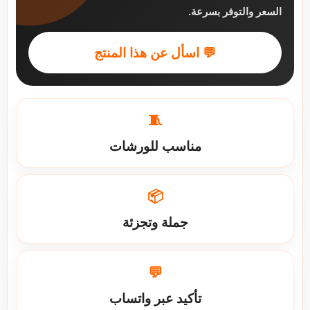
السعر والتوفر بسرعة.
💬 اسأل عن هذا المنتج
🧵
مناسب للورشات
📦
جملة وتجزئة
💬
تأكيد عبر واتساب