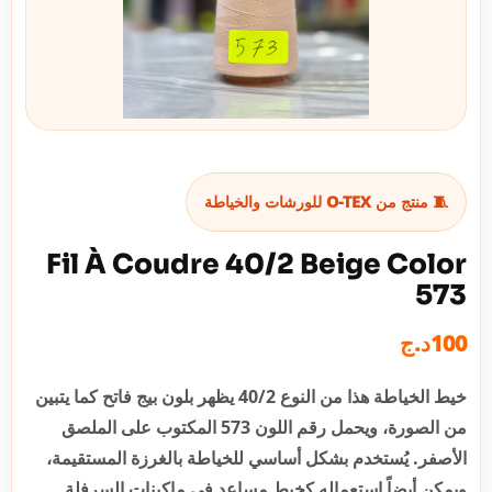
🧵 منتج من O-TEX للورشات والخياطة
Fil À Coudre 40/2 Beige Color
573
د.ج
100
خيط الخياطة هذا من النوع 40/2 يظهر بلون بيج فاتح كما يتبين
من الصورة، ويحمل رقم اللون 573 المكتوب على الملصق
الأصفر. يُستخدم بشكل أساسي للخياطة بالغرزة المستقيمة،
ويمكن أيضاً استعماله كخيط مساعد في ماكينات السرفلة