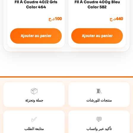
Fil À Coudre 40/2 Gris
Fil À Coudre 400g Bleu
Color 464
Color 582
د.ج
100
د.ج
440
Ajouter au panier
Ajouter au panier
📦
🧵
منتجات للورشات
جملة وتجزئة
✅
💬
تأكيد عبر واتساب
متابعة الطلب