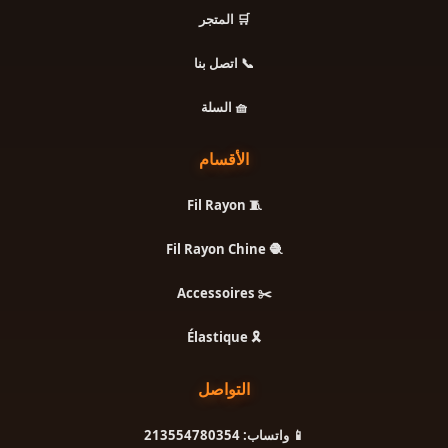
🛒 المتجر
📞 اتصل بنا
🧺 السلة
الأقسام
🧵 Fil Rayon
🧶 Fil Rayon Chine
✂️ Accessoires
🎗️ Élastique
التواصل
📱 واتساب: 213554780354