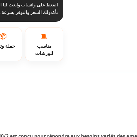
اضغط على واتساب وابعث لنا ا،
نأكدولك السعر والتوفر بسرعة.
📦
🧵
مناسب
جملة وت
للورشات
 40/2 est conçu pour répondre aux besoins variés des am