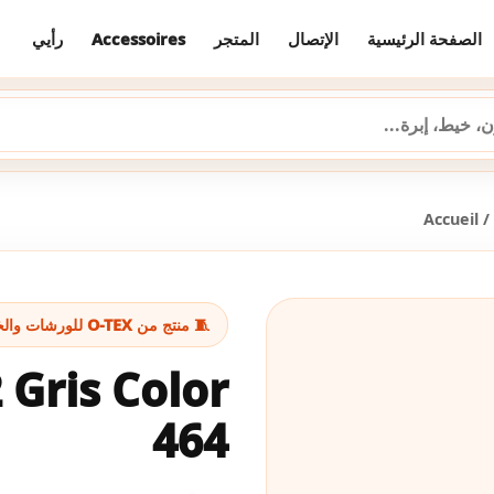
رأيي
Accessoires
المتجر
الإتصال
الصفحة الرئيسية
Accueil
/
🧵 منتج من O-TEX للورشات والخياطة
 Gris Color
464