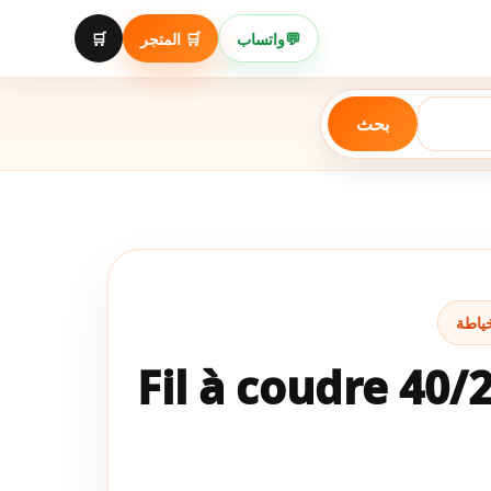
Aller
au
🛒
🛒 المتجر
واتساب
💬
contenu
بحث
Fil à coudre 40/2