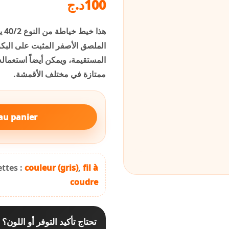
د.ج
100
الملصق الأصفر المثبت على البك
المستقيمة، ويمكن أيضاً استعمال
ممتازة في مختلف الأقمشة.
au panier
ettes :
couleur (gris)
,
fil à
coudre
تحتاج تأكيد التوفر أو اللون؟