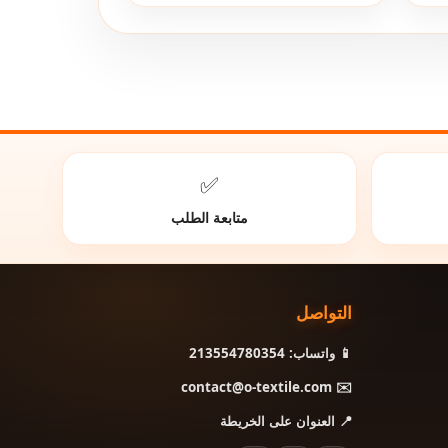
✅
متابعة الطلب
التواصل
📱 واتساب: 213554780354
✉️ contact@o-textile.com
📍 العنوان على الخريطة