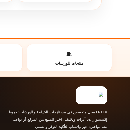
🧵
منتجات للورشات
محل متخصص في مستلزمات الخياطة والورشات: خيوط،
O-TEX
إكسسوارات، أدوات وتغليف. اختر المنتج من الموقع أو تواصل
معنا مباشرة عبر واتساب لتأكيد التوفر والسعر.