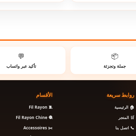
💬
📦
جملة وتجزئة
تأكيد عبر واتساب
روابط سريعة
الأقسام
🧵 Fil Rayon
🏠 الرئيسية
🧶 Fil Rayon Chine
🛒 المتجر
✂️ Accessoires
📞 اتصل بنا