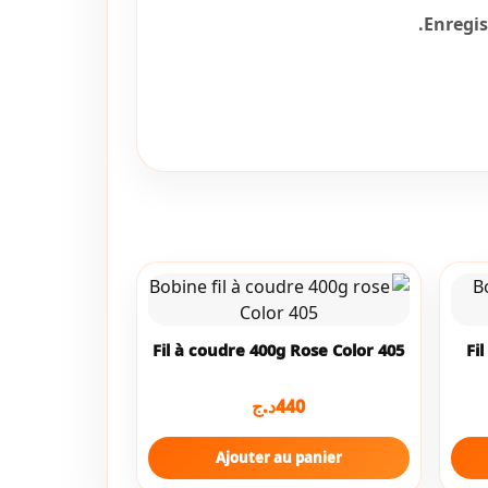
Enregi
Fil à coudre 400g Rose Color 405
Fi
د.ج
440
Ajouter au panier