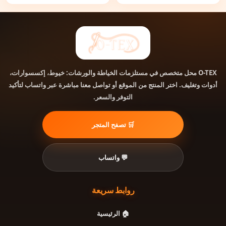
محل متخصص في مستلزمات الخياطة والورشات: خيوط، إكسسوارات،
O-TEX
أدوات وتغليف. اختر المنتج من الموقع أو تواصل معنا مباشرة عبر واتساب لتأكيد
التوفر والسعر.
🛒 تصفح المتجر
💬 واتساب
روابط سريعة
🏠 الرئيسية