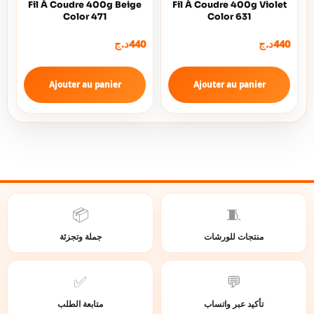
Fil À Coudre 400g Beige
Fil À Coudre 400g Violet
Color 471
Color 631
د.ج
440
د.ج
440
Ajouter au panier
Ajouter au panier
📦
🧵
منتجات للورشات
جملة وتجزئة
✅
💬
تأكيد عبر واتساب
متابعة الطلب