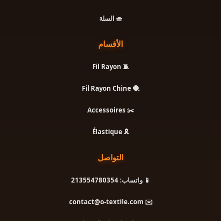
🧺 السلة
الأقسام
🧵 Fil Rayon
🧶 Fil Rayon Chine
✂️ Accessoires
🎗️ Élastique
التواصل
📱 واتساب: 213554780354
✉️ contact@o-textile.com