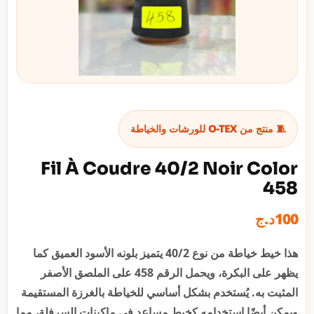
🧵 منتج من O-TEX للورشات والخياطة
Fil À Coudre 40/2 Noir Color
458
د.ج
100
هذا خيط خياطة من نوع 40/2 يتميز بلونه الأسود العميق كما
يظهر على البكرة، ويحمل الرقم 458 على الملصق الأصفر
المثبت به. يُستخدم بشكل أساسي للخياطة بالغرزة المستقيمة
ويمكن أيضًا استخدامه كخيط مساعد في ماكينات السرفلة، مما