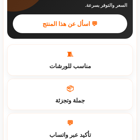
السعر والتوفر بسرعة.
💬 اسأل عن هذا المنتج
🧵
مناسب للورشات
📦
جملة وتجزئة
💬
تأكيد عبر واتساب