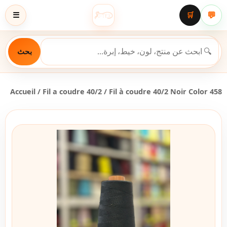
💬
☰
🛒
بحث
Accueil
/
Fil a coudre 40/2
/ Fil à coudre 40/2 Noir Color 458