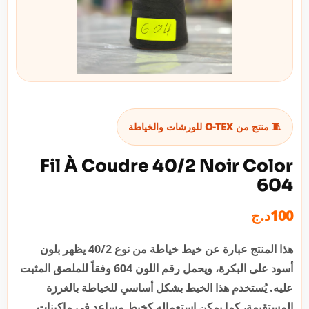
🧵 منتج من O-TEX للورشات والخياطة
Fil À Coudre 40/2 Noir Color
604
د.ج
100
هذا المنتج عبارة عن خيط خياطة من نوع 40/2 يظهر بلون
أسود على البكرة، ويحمل رقم اللون 604 وفقاً للملصق المثبت
عليه. يُستخدم هذا الخيط بشكل أساسي للخياطة بالغرزة
المستقيمة، كما يمكن استعماله كخيط مساعد في ماكينات