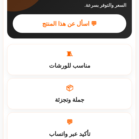
السعر والتوفر بسرعة.
💬 اسأل عن هذا المنتج
🧵
مناسب للورشات
📦
جملة وتجزئة
💬
تأكيد عبر واتساب