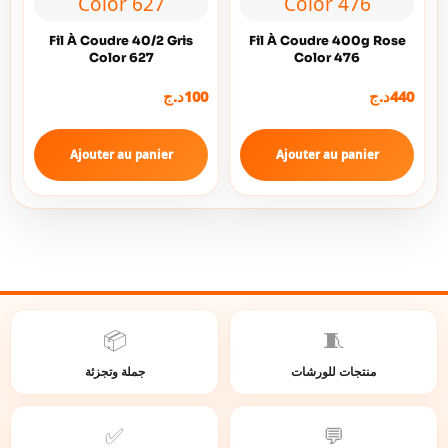
Fil À Coudre 40/2 Gris
Fil À Coudre 400g Rose
Color 627
Color 476
د.ج
100
د.ج
440
Ajouter au panier
Ajouter au panier
📦
🧵
منتجات للورشات
جملة وتجزئة
✅
💬