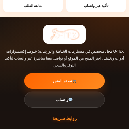
تأكيد عبر واتساب
متابعة الطلب
محل متخصص في مستلزمات الخياطة والورشات: خيوط، إكسسوارات،
O-TEX
أدوات وتغليف. اختر المنتج من الموقع أو تواصل معنا مباشرة عبر واتساب لتأكيد
التوفر والسعر.
تصفح المتجر
واتساب
روابط سريعة