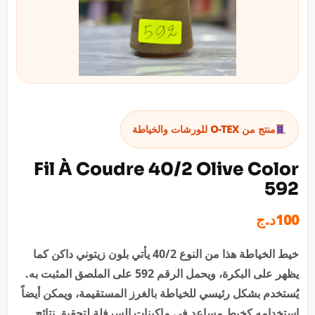
منتج من O-TEX للورشات والخياطة
Fil À Coudre 40/2 Olive Color
592
د.ج
100
خيط الخياطة هذا من النوع 40/2 يأتي بلون زيتوني داكن كما
يظهر على البكرة، ويحمل الرقم 592 على الملصق المثبت به.
يُستخدم بشكل رئيسي للخياطة بالغرز المستقيمة، ويمكن أيضاً
استخدامه كخيط مساعد في ماكينات السرفلة لتحقيق نتائج