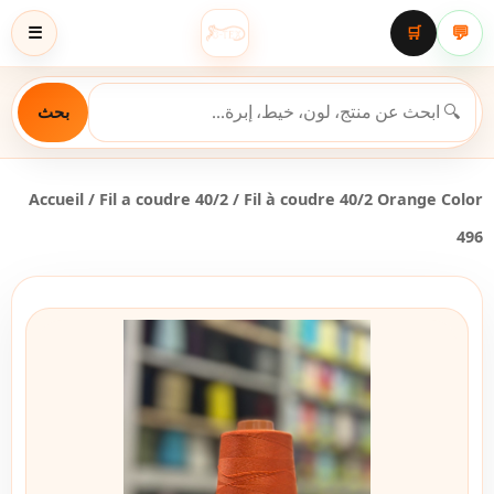
💬
☰
🛒
بحث
Accueil
/
Fil a coudre 40/2
/ Fil à coudre 40/2 Orange Color
496