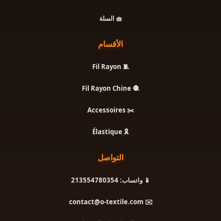
🧺 السلة
الأقسام
🧵 Fil Rayon
🧶 Fil Rayon Chine
✂️ Accessoires
🎗️ Élastique
التواصل
📱 واتساب: 213554780354
✉️ contact@o-textile.com