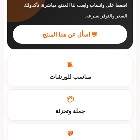
اضغط على واتساب وابعث لنا المنتج مباشرة، نأكدولك
السعر والتوفر بسرعة.
💬 اسأل عن هذا المنتج
🧵
مناسب للورشات
📦
جملة وتجزئة
💬