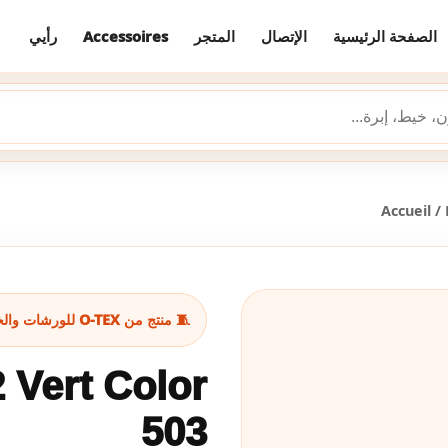
رأيي
Accessoires
المتجر
الإتصال
الصفحة الرئيسية
Accueil
/
🧵 منتج من O-TEX للورشات والخياطة
2 Vert Color
503