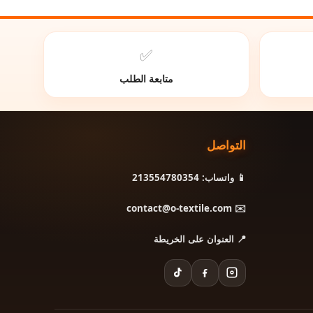
✅
متابعة الطلب
التواصل
📱 واتساب: 213554780354
✉️ contact@o-textile.com
📍 العنوان على الخريطة