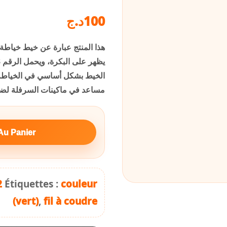
د.ج
100
الخيط بشكل أساسي في الخياطة ب
مساعد في ماكينات السرفلة لض
Au Panier
2
Étiquettes :
couleur
(vert)
,
fil à coudre