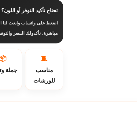
تحتاج تأكيد التوفر أو اللون؟
اضغط على واتساب وابعث لنا ال
مباشرة، نأكدولك السعر والتو.
📦
🧵
مناسب
جملة وت
للورشات