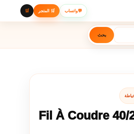
🛒
🛒 المتجر
واتساب
💬
بحث
Fil À Coudre 40/