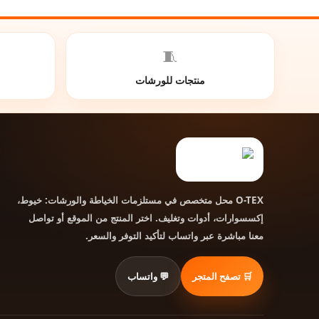
🧵
منتجات للورشات
محل متخصص في مستلزمات الخياطة والورشات: خيوط،
O-TEX
إكسسوارات، أدوات وتغليف. اختر المنتج من الموقع أو تواصل
معنا مباشرة عبر واتساب لتأكيد التوفر والسعر.
🛒 تصفح المتجر
💬 واتساب