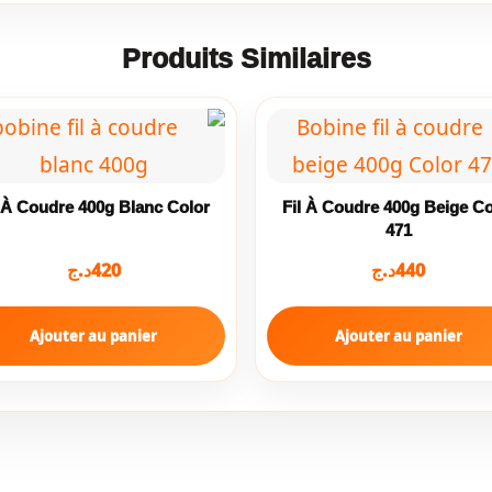
Produits Similaires
l À Coudre 400g Blanc Color
Fil À Coudre 400g Beige Co
471
د.ج
420
د.ج
440
Ajouter au panier
Ajouter au panier