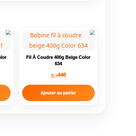
lor
Fil À Coudre 400g Beige Color
634
د.ج
440
Ajouter au panier