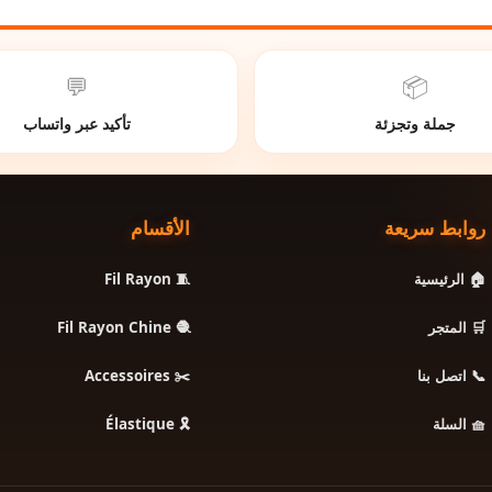
💬
📦
جملة وتجزئة
تأكيد عبر واتساب
روابط سريعة
الأقسام
🧵 Fil Rayon
🏠 الرئيسية
🧶 Fil Rayon Chine
🛒 المتجر
✂️ Accessoires
📞 اتصل بنا
🎗️ Élastique
🧺 السلة