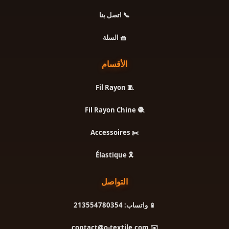
📞 اتصل بنا
🧺 السلة
الأقسام
🧵 Fil Rayon
🧶 Fil Rayon Chine
✂️ Accessoires
🎗️ Élastique
التواصل
📱 واتساب: 213554780354
✉️ contact@o-textile.com