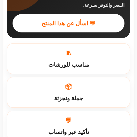
السعر والتوفر بسرعة.
💬 اسأل عن هذا المنتج
🧵
مناسب للورشات
📦
جملة وتجزئة
💬
تأكيد عبر واتساب