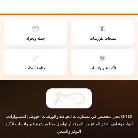
📦
🧵
منتجات للورشات
جملة وتجزئة
✅
💬
تأكيد عبر واتساب
متابعة الطلب
محل متخصص في مستلزمات الخياطة والورشات: خيوط، إكسسوارات،
O-TEX
أدوات وتغليف. اختر المنتج من الموقع أو تواصل معنا مباشرة عبر واتساب لتأكيد
التوفر والسعر.