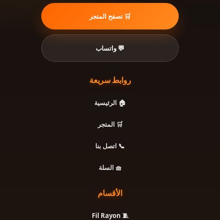
🛒 تصفح المتجر
💬 واتساب
روابط سريعة
🏠 الرئيسية
🛒 المتجر
📞 اتصل بنا
🧺 السلة
الأقسام
🧵 Fil Rayon