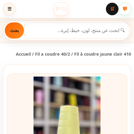
💬
☰
🛒
بحث
Accueil
/
Fil a coudre 40/2
/ Fil à coudre jaune clair 410