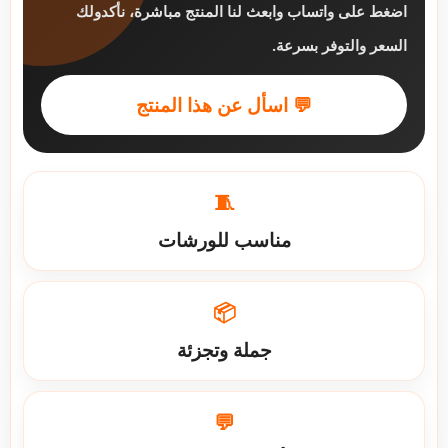
اضغط على واتساب وابعث لنا المنتج مباشرة، نأكدولك
السعر والتوفر بسرعة.
💬 اسأل عن هذا المنتج
🧵
مناسب للورشات
📦
جملة وتجزئة
💬