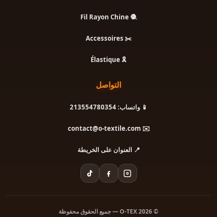
🧶 Fil Rayon Chine
✂️ Accessoires
🎗️ Élastique
التواصل
📱 واتساب: 213554780354
✉️ contact@o-textile.com
📍 العنوان على الخريطة
© 2026 O-TEX — جميع الحقوق محفوظة