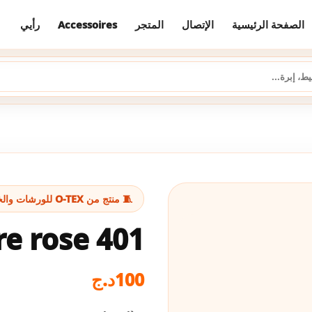
رأيي
Accessoires
المتجر
الإتصال
الصفحة الرئيسية
🧵 منتج من O-TEX للورشات والخياطة
re rose 401
د.ج
100