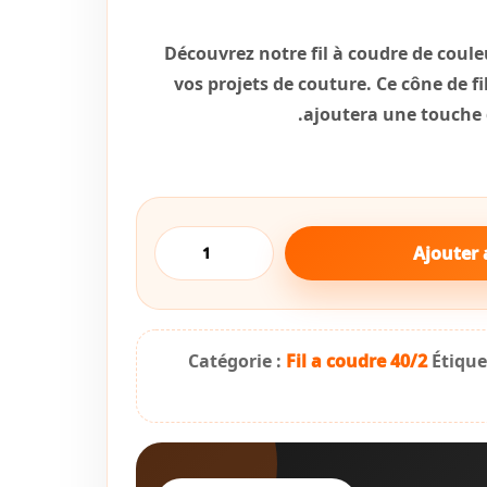
Découvrez notre fil à coudre de couleu
vos projets de couture. Ce cône de fil
ajoutera une touche d
quantité
Ajouter 
de
Fil
à
coudre
rose
Catégorie :
Fil a coudre 40/2
Étique
401