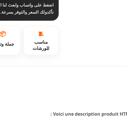
اضغط على واتساب وابعث لنا ا،
نأكدولك السعر والتوفر بسرعة.
📦
🧵
مناسب
جملة وت
للورشات
Voici une description produit HTM