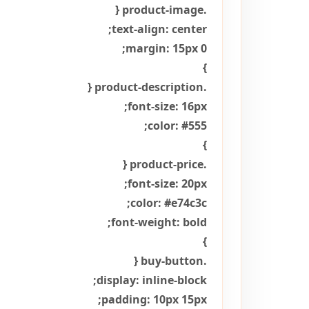
.product-image {
text-align: center;
margin: 15px 0;
}
.product-description {
font-size: 16px;
color: #555;
}
.product-price {
font-size: 20px;
color: #e74c3c;
font-weight: bold;
}
.buy-button {
display: inline-block;
padding: 10px 15px;