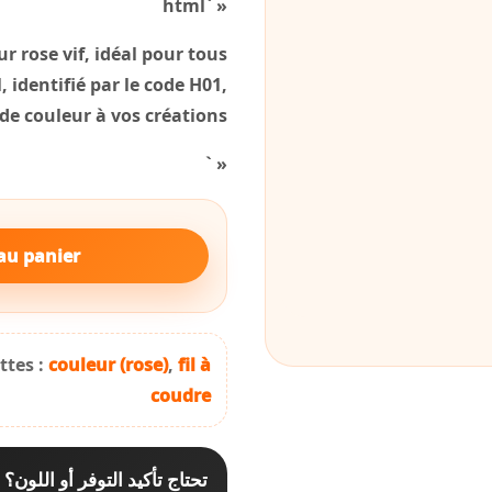
« `html
r rose vif, idéal pour tous
, identifié par le code H01,
e couleur à vos créations.
« `
au panier
ttes :
couleur (rose)
,
fil à
coudre
تحتاج تأكيد التوفر أو اللون؟