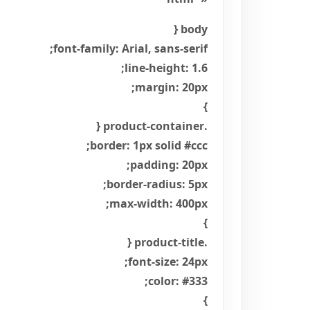
body {
font-family: Arial, sans-serif;
line-height: 1.6;
margin: 20px;
}
.product-container {
border: 1px solid #ccc;
padding: 20px;
border-radius: 5px;
max-width: 400px;
}
.product-title {
font-size: 24px;
color: #333;
}