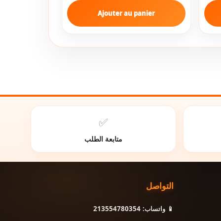
Ajouter au panier
✅
متابعة الطلب
التواصل
📱 واتساب: 213554780354