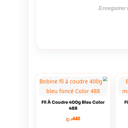
Enregistrer
Fil À Coudre 400g Bleu Color
F
488
د.ج
440