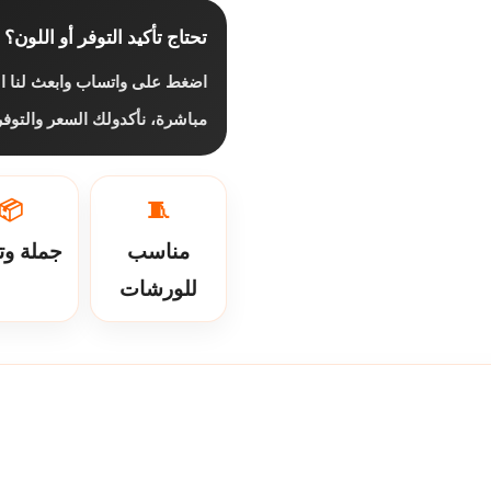
تحتاج تأكيد التوفر أو اللون؟
اضغط على واتساب وابعث لنا ال
مباشرة، نأكدولك السعر والتو.
📦
🧵
مناسب
جملة وت
للورشات