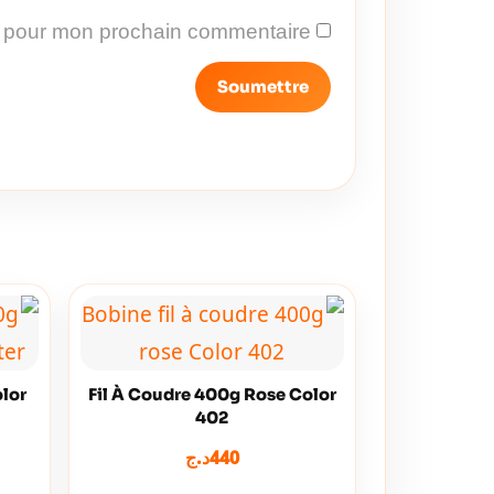
r pour mon prochain commentaire.
olor
Fil À Coudre 400g Rose Color
402
د.ج
440