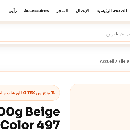
رأيي
Accessoires
المتجر
الإتصال
الصفحة الرئيسية
Accueil
/
File 
🧵 منتج من O-TEX للورشات والخياطة
400g Beige
Color 497