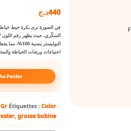
د.ج
440
البوليستر بنسبة
احتياجات ورشات الخياطة والمح
Au Panier
 Gr
Étiquettes :
Color
yester
,
grosse bobine