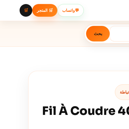
🛒
🛒 المتجر
واتساب
💬
بحث
Fil À Coudre 