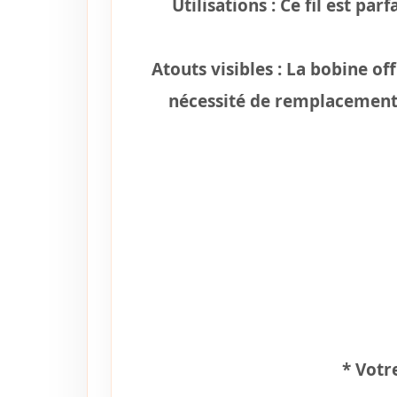
Utilisations :
Ce fil est parf
Atouts visibles :
La bobine offr
nécessité de remplacement f
*
Votre