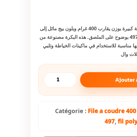
في الصورة نرى بكرة خيط خياطة كبيرة بوزن يقارب 400 غرام وبلون بيج مائل إلى
السكّري، حيث يظهر رقم اللون 497 بوضوح على الملصق. هذه البكرة مصنوعة من
 100%، مما يجعلها مناسبة للاستخدام في ماكينات الخياطة وتلبي
لات وال
Ajouter 
Catégorie :
File a coudre 400
497
,
fil pol