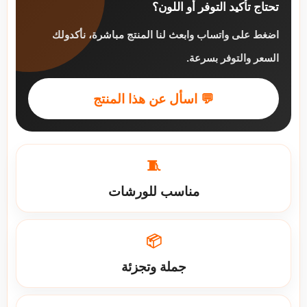
تحتاج تأكيد التوفر أو اللون؟
اضغط على واتساب وابعث لنا المنتج مباشرة، نأكدولك
السعر والتوفر بسرعة.
💬 اسأل عن هذا المنتج
🧵
مناسب للورشات
📦
جملة وتجزئة