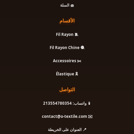
🧺 السلة
الأقسام
🧵 Fil Rayon
🧶 Fil Rayon Chine
✂️ Accessoires
🎗️ Élastique
التواصل
📱 واتساب: 213554780354
✉️ contact@o-textile.com
📍 العنوان على الخريطة