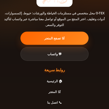
محل متخصص في مستلزمات الخياطة والورشات: خيوط، إكسسوارات،
O-TEX
أدوات وتغليف. اختر المنتج من الموقع أو تواصل معنا مباشرة عبر واتساب لتأكيد
التوفر والسعر.
🛒 تصفح المتجر
💬 واتساب
روابط سريعة
🏠 الرئيسية
🛒 المتجر
📞 اتصل بنا