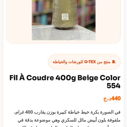
🧵 منتج من O-TEX للورشات والخياطة
Fil À Coudre 400g Beige Color
554
د.ج
440
في الصورة بكرة خيط خياطة كبيرة بوزن يقارب 400 غرام،
ملفوفة بلون أبيض مائل للسكري وهي موضوعة بدقة في