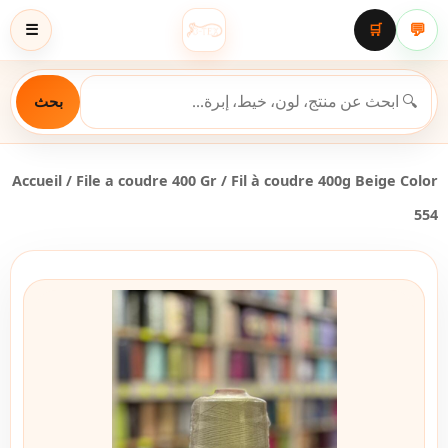
💬
☰
🛒
بحث
Accueil
/
File a coudre 400 Gr
/ Fil à coudre 400g Beige Color
554