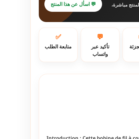
💬 اسأل عن هذا المنتج
لمنتج مباشرة
✅
💬
جزئة
تأكيد عبر
متابعة الطلب
واتساب
Introduction :
Cette bobine de fil à c