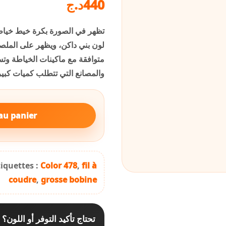
د.ج
440
متوافقة مع ماكينات الخياطة و
والمصانع التي تتطلب كميات كبير
au panier
tiquettes :
Color 478
,
fil à
coudre
,
grosse bobine
تحتاج تأكيد التوفر أو اللون؟