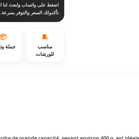
اضغط على واتساب وابعث لنا ا،
نأكدولك السعر والتوفر بسرعة.
📦
🧵
مناسب
جملة وت
للورشات
oudre de grande capacité, pesant environ 400 g, est idéal