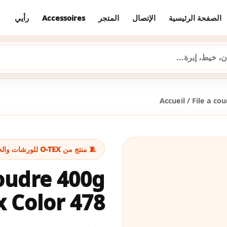
رأيي
Accessoires
المتجر
الإتصال
الصفحة الرئيسية
Accueil
/
File a co
🧵 منتج من O-TEX للورشات والخياطة
coudre 400g
 Color 478