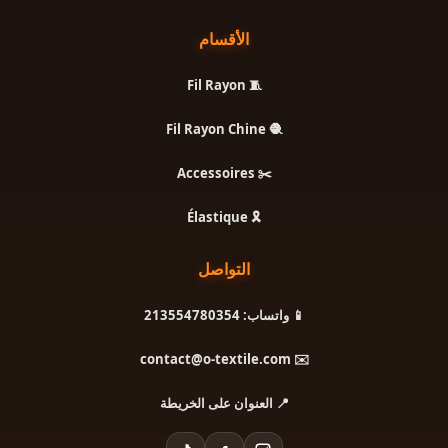
الأقسام
🧵 Fil Rayon
🧶 Fil Rayon Chine
✂️ Accessoires
🎗️ Élastique
التواصل
📱 واتساب: 213554780354
✉️ contact@o-textile.com
📍 العنوان على الخريطة