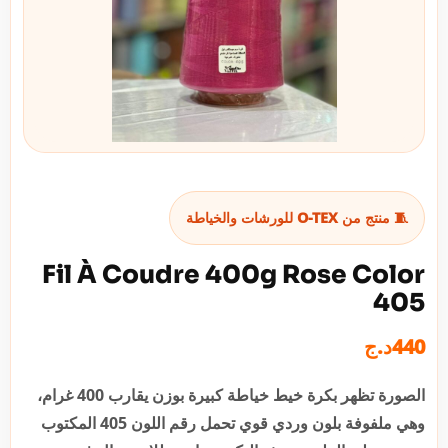
🧵 منتج من O-TEX للورشات والخياطة
Fil À Coudre 400g Rose Color
405
د.ج
440
الصورة تظهر بكرة خيط خياطة كبيرة بوزن يقارب 400 غرام،
وهي ملفوفة بلون وردي قوي تحمل رقم اللون 405 المكتوب