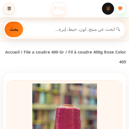
💬
☰
🛒
بحث
Accueil
/
File a coudre 400 Gr
/ Fil à coudre 400g Rose Color
405