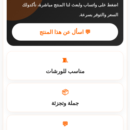
اضغط على واتساب وابعث لنا المنتج مباشرة، نأكدولك
السعر والتوفر بسرعة.
💬 اسأل عن هذا المنتج
🧵
مناسب للورشات
📦
جملة وتجزئة
💬