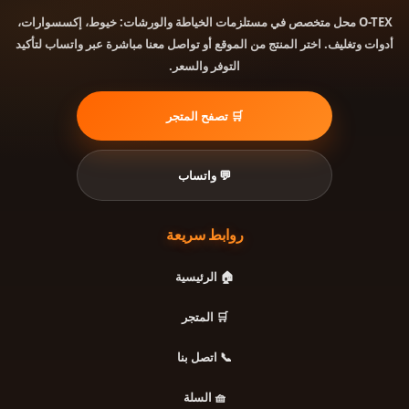
محل متخصص في مستلزمات الخياطة والورشات: خيوط، إكسسوارات،
O-TEX
أدوات وتغليف. اختر المنتج من الموقع أو تواصل معنا مباشرة عبر واتساب لتأكيد
التوفر والسعر.
🛒 تصفح المتجر
💬 واتساب
روابط سريعة
🏠 الرئيسية
🛒 المتجر
📞 اتصل بنا
🧺 السلة