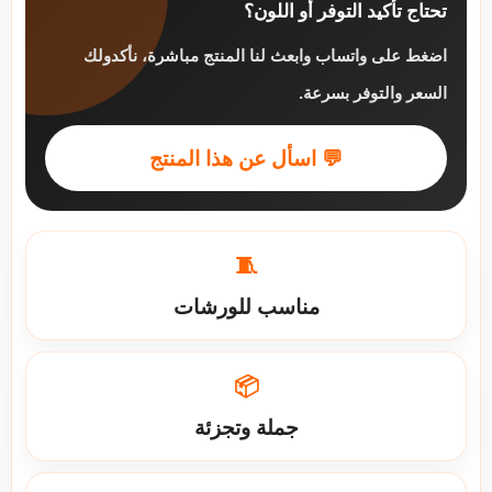
تحتاج تأكيد التوفر أو اللون؟
اضغط على واتساب وابعث لنا المنتج مباشرة، نأكدولك
السعر والتوفر بسرعة.
💬 اسأل عن هذا المنتج
🧵
مناسب للورشات
📦
جملة وتجزئة