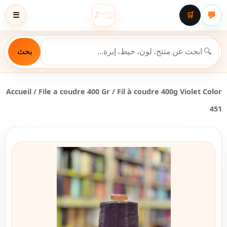
💬
☰
🛒
بحث
Accueil
/
File a coudre 400 Gr
/ Fil à coudre 400g Violet Color
451