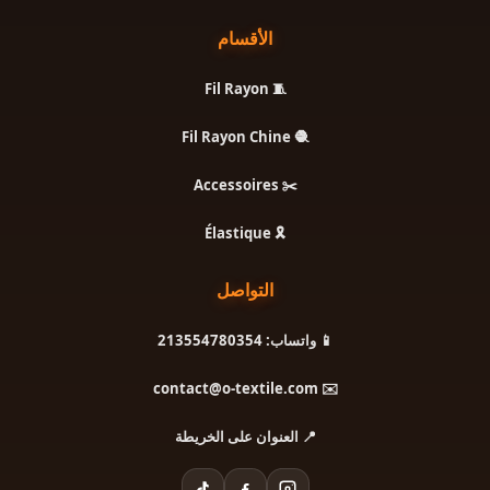
الأقسام
🧵 Fil Rayon
🧶 Fil Rayon Chine
✂️ Accessoires
🎗️ Élastique
التواصل
📱 واتساب: 213554780354
✉️ contact@o-textile.com
📍 العنوان على الخريطة