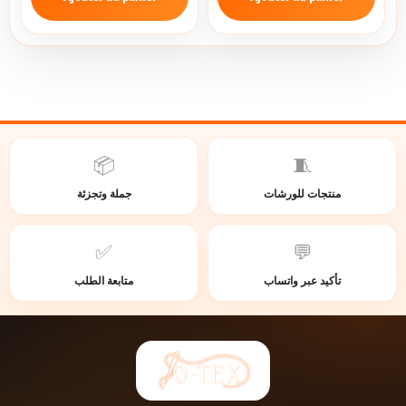
📦
🧵
منتجات للورشات
جملة وتجزئة
✅
💬
تأكيد عبر واتساب
متابعة الطلب