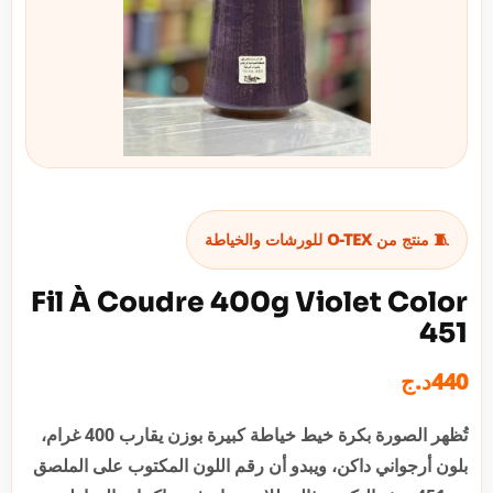
🧵 منتج من O-TEX للورشات والخياطة
Fil À Coudre 400g Violet Color
451
د.ج
440
تُظهر الصورة بكرة خيط خياطة كبيرة بوزن يقارب 400 غرام،
بلون أرجواني داكن، ويبدو أن رقم اللون المكتوب على الملصق