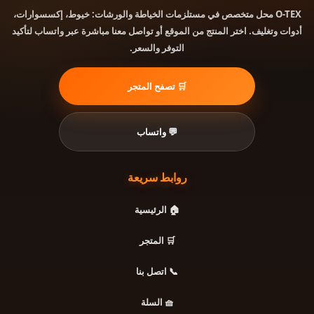
محل متخصص في مستلزمات الخياطة والورشات: خيوط، إكسسوارات،
O-TEX
أدوات وتغليف. اختر المنتج من الموقع أو تواصل معنا مباشرة عبر واتساب لتأكيد
التوفر والسعر.
🛒 تصفح المتجر
💬 واتساب
روابط سريعة
🏠 الرئيسية
🛒 المتجر
📞 اتصل بنا
🧺 السلة