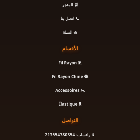
🛒 المتجر
📞 اتصل بنا
🧺 السلة
الأقسام
🧵 Fil Rayon
🧶 Fil Rayon Chine
✂️ Accessoires
🎗️ Élastique
التواصل
📱 واتساب: 213554780354