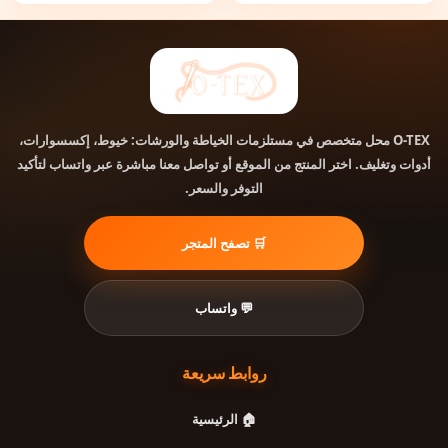
محل متخصص في مستلزمات الخياطة والورشات: خيوط، إكسسوارات،
O-TEX
أدوات وتغليف. اختر المنتج من الموقع أو تواصل معنا مباشرة عبر واتساب لتأكيد
التوفر والسعر.
🛒 تصفح المتجر
💬 واتساب
روابط سريعة
🏠 الرئيسية