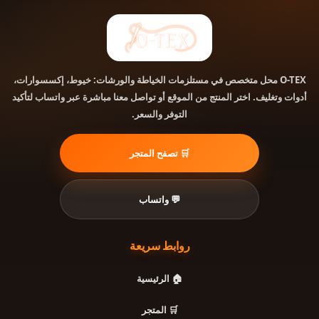
محل متخصص في مستلزمات الخياطة والورشات: خيوط، إكسسوارات،
O-TEX
أدوات وتغليف. اختر المنتج من الموقع أو تواصل معنا مباشرة عبر واتساب لتأكيد
التوفر والسعر.
🛒 تصفح المتجر
💬 واتساب
روابط سريعة
🏠 الرئيسية
🛒 المتجر