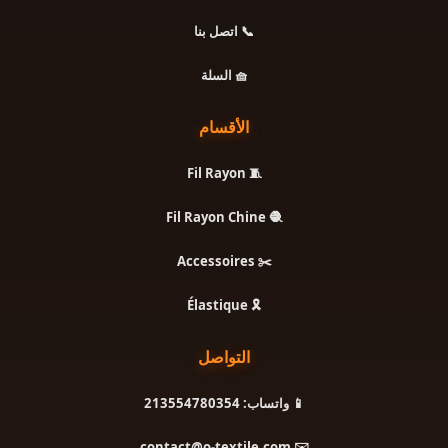
📞 اتصل بنا
🧺 السلة
الأقسام
🧵 Fil Rayon
🧶 Fil Rayon Chine
✂️ Accessoires
🎗️ Élastique
التواصل
📱 واتساب: 213554780354
✉️ contact@o-textile.com