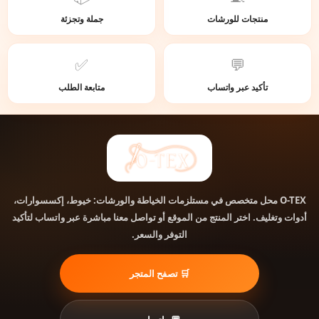
منتجات للورشات
جملة وتجزئة
✅
💬
تأكيد عبر واتساب
متابعة الطلب
محل متخصص في مستلزمات الخياطة والورشات: خيوط، إكسسوارات،
O-TEX
أدوات وتغليف. اختر المنتج من الموقع أو تواصل معنا مباشرة عبر واتساب لتأكيد
التوفر والسعر.
🛒 تصفح المتجر