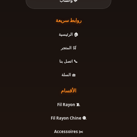
💬 واتساب
روابط سريعة
🏠 الرئيسية
🛒 المتجر
📞 اتصل بنا
🧺 السلة
الأقسام
🧵 Fil Rayon
🧶 Fil Rayon Chine
✂️ Accessoires