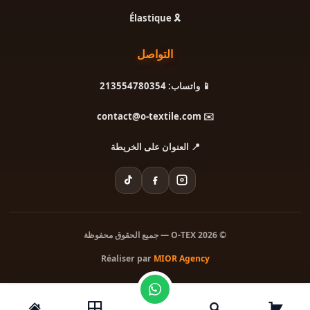
🎗️ Élastique
التواصل
📱 واتساب: 213554780354
✉️ contact@o-textile.com
📍 العنوان على الخريطة
© 2026 O-TEX — جميع الحقوق محفوظة
Réaliser par
MIOR Agency