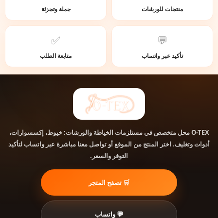
منتجات للورشات
جملة وتجزئة
✅
💬
تأكيد عبر واتساب
متابعة الطلب
محل متخصص في مستلزمات الخياطة والورشات: خيوط، إكسسوارات،
O-TEX
أدوات وتغليف. اختر المنتج من الموقع أو تواصل معنا مباشرة عبر واتساب لتأكيد
التوفر والسعر.
🛒 تصفح المتجر
💬 واتساب