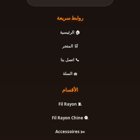
روابط سريعة
🏠 الرئيسية
🛒 المتجر
📞 اتصل بنا
🧺 السلة
الأقسام
🧵 Fil Rayon
🧶 Fil Rayon Chine
✂️ Accessoires