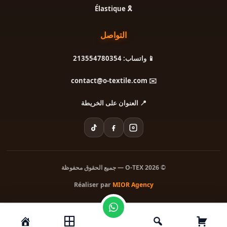
🎗️ Élastique
التواصل
📱 واتساب: 213554780354
✉️ contact@o-textile.com
📍 العنوان على الخريطة
© 2026 O-TEX — جميع الحقوق محفوظة
Réaliser par
MIOR Agency