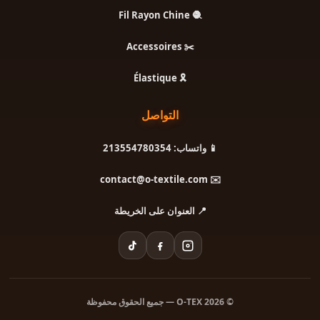
🧶 Fil Rayon Chine
✂️ Accessoires
🎗️ Élastique
التواصل
📱 واتساب: 213554780354
✉️ contact@o-textile.com
📍 العنوان على الخريطة
© 2026 O-TEX — جميع الحقوق محفوظة