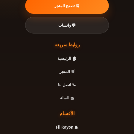
🛒 تصفح المتجر
💬 واتساب
روابط سريعة
🏠 الرئيسية
🛒 المتجر
📞 اتصل بنا
🧺 السلة
الأقسام
🧵 Fil Rayon