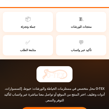
📦
🧵
منتجات للورشات
جملة وتجزئة
✅
💬
تأكيد عبر واتساب
متابعة الطلب
محل متخصص في مستلزمات الخياطة والورشات: خيوط، إكسسوارات،
O-TEX
أدوات وتغليف. اختر المنتج من الموقع أو تواصل معنا مباشرة عبر واتساب لتأكيد
التوفر والسعر.