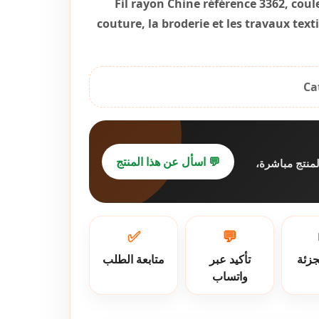
Fil rayon Chine référence 3362, coul
couture, la broderie et les travaux texti
Ca
💬 اسأل عن هذا المنتج
لمنتج مباشرة
✅
💬
جزئة
تأكيد عبر
متابعة الطلب
واتساب