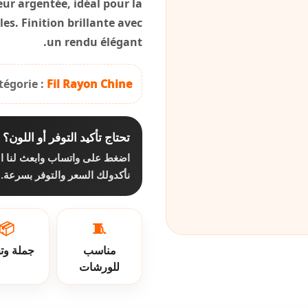
eur argentée, idéal pour la
les. Finition brillante avec
un rendu élégant.
tégorie :
Fil Rayon Chine
تحتاج تأكيد التوفر أو اللون؟
اضغط على واتساب وابعث لنا ا،
نأكدولك السعر والتوفر بسرعة.
📦
🧵
مناسب
جملة وت
للورشات