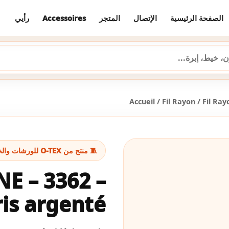
رأيي
Accessoires
المتجر
الإتصال
الصفحة الرئيسية
Accueil
/
Fil Rayon
/
Fil Ray
🧵 منتج من O-TEX للورشات والخياطة
E – 3362 –
is argenté