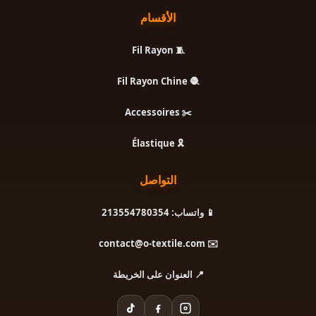
الأقسام
🧵 Fil Rayon
🧶 Fil Rayon Chine
✂️ Accessoires
🎗️ Élastique
التواصل
📱 واتساب: 213554780354
✉️ contact@o-textile.com
📍 العنوان على الخريطة