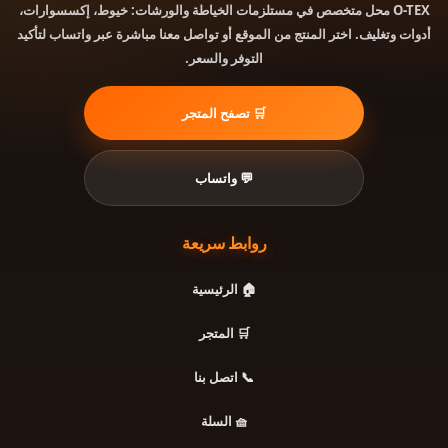
محل متخصص في مستلزمات الخياطة والورشات: خيوط، إكسسوارات،
O-TEX
أدوات وتغليف. اختر المنتج من الموقع أو تواصل معنا مباشرة عبر واتساب لتأكيد
التوفر والسعر.
🛒 تصفح المتجر
💬 واتساب
روابط سريعة
🏠 الرئيسية
🛒 المتجر
📞 اتصل بنا
🧺 السلة