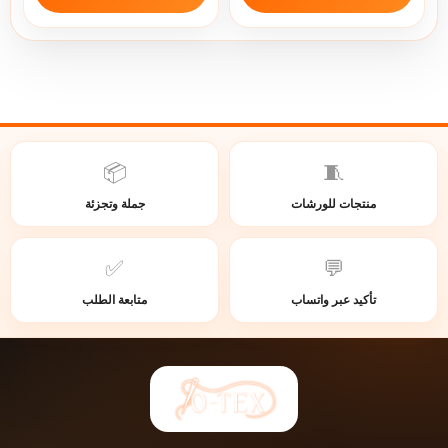
📦
🧵
منتجات للورشات
جملة وتجزئة
✅
💬
تأكيد عبر واتساب
متابعة الطلب