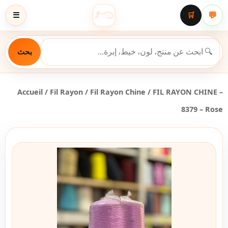
💬
☰
🛒
بحث
Accueil
/
Fil Rayon
/
Fil Rayon Chine
/ FIL RAYON CHINE –
8379 – Rose