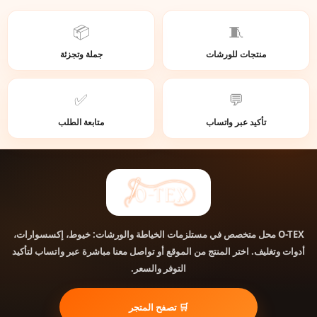
📦
🧵
منتجات للورشات
جملة وتجزئة
✅
💬
تأكيد عبر واتساب
متابعة الطلب
محل متخصص في مستلزمات الخياطة والورشات: خيوط، إكسسوارات،
O-TEX
أدوات وتغليف. اختر المنتج من الموقع أو تواصل معنا مباشرة عبر واتساب لتأكيد
التوفر والسعر.
🛒 تصفح المتجر