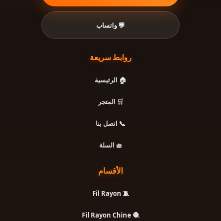
💬 واتساب
روابط سريعة
🏠 الرئيسية
🛒 المتجر
📞 اتصل بنا
🧺 السلة
الأقسام
🧵 Fil Rayon
🧶 Fil Rayon Chine