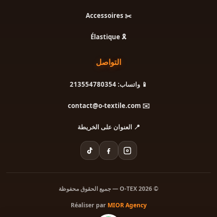
✂️ Accessoires
🎗️ Élastique
التواصل
📱 واتساب: 213554780354
✉️ contact@o-textile.com
📍 العنوان على الخريطة
© 2026 O-TEX — جميع الحقوق محفوظة
Réaliser par
MIOR Agency