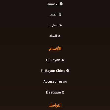
🏠 الرئيسية
🛒 المتجر
📞 اتصل بنا
🧺 السلة
الأقسام
🧵 Fil Rayon
🧶 Fil Rayon Chine
✂️ Accessoires
🎗️ Élastique
التواصل