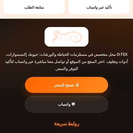
تأكيد عبر واتساب
متابعة الطلب
محل متخصص في مستلزمات الخياطة والورشات: خيوط، إكسسوارات،
O-TEX
أدوات وتغليف. اختر المنتج من الموقع أو تواصل معنا مباشرة عبر واتساب لتأكيد
التوفر والسعر.
🛒 تصفح المتجر
💬 واتساب
روابط سريعة