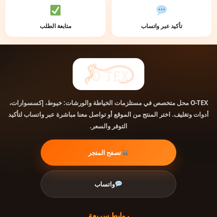
تأكيد عبر واتساب
متابعة الطلب
محل متخصص في مستلزمات الخياطة والورشات: خيوط، إكسسوارات،
O-TEX
أدوات وتغليف. اختر المنتج من الموقع أو تواصل معنا مباشرة عبر واتساب لتأكيد
التوفر والسعر.
تصفح المتجر
واتساب
روابط سريعة