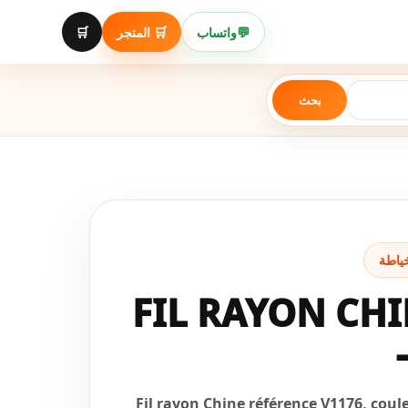
Aller
au
🛒
🛒 المتجر
واتساب
💬
contenu
بحث
FIL RAYON CHI
Fil rayon Chine référence V1176, couleu