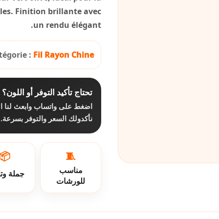
les. Finition brillante avec
un rendu élégant.
tégorie :
Fil Rayon Chine
تحتاج تأكيد التوفر أو اللون؟
اضغط على واتساب وابعث لنا ا،
نأكدولك السعر والتوفر بسرعة.
📦
🧵
مناسب
جملة وت
للورشات