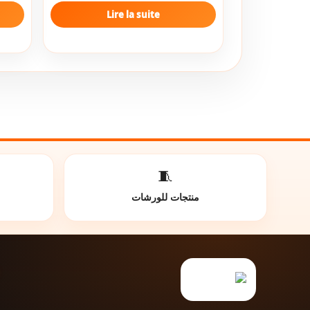
Lire la suite
🧵
منتجات للورشات