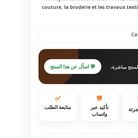
couture, la broderie et les travaux texti
Ca
💬 اسأل عن هذا المنتج
لمنتج مباشرة
✅
💬
تأكيد عبر
متابعة الطلب
جزئة
واتساب