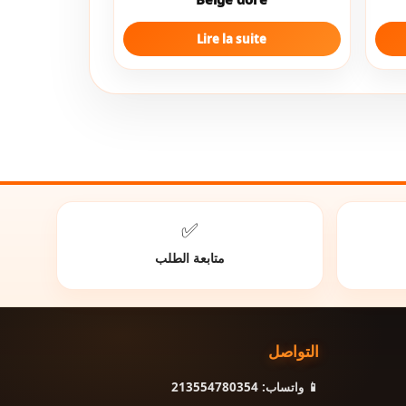
Lire la suite
✅
متابعة الطلب
التواصل
📱 واتساب: 213554780354