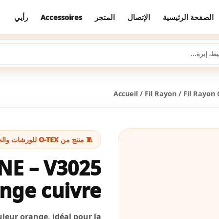
رأيي
Accessoires
المتجر
الإتصال
الصفحة الرئيسية
Accueil
/
Fil Rayon
/
Fil Rayon 
🧵 منتج من O-TEX للورشات والخياطة
NE – V3025
nge cuivre
uleur orange, idéal pour la