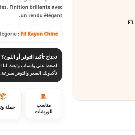
les. Finition brillante avec
un rendu élégant.
tégorie :
Fil Rayon Chine
تحتاج تأكيد التوفر أو اللون؟
اضغط على واتساب وابعث لنا ا،
نأكدولك السعر والتوفر بسرعة.
📦
🧵
مناسب
جملة وت
للورشات