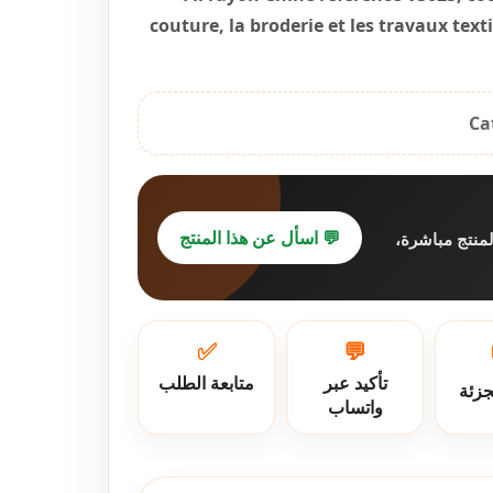
couture, la broderie et les travaux texti
Ca
💬 اسأل عن هذا المنتج
لمنتج مباشرة
✅
💬
تأكيد عبر
متابعة الطلب
جزئة
واتساب