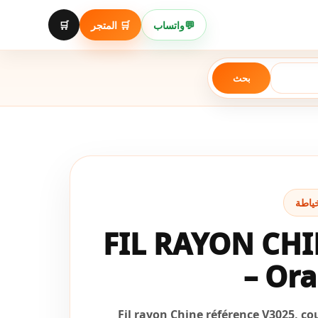
Aller
au
🛒
🛒 المتجر
واتساب
💬
contenu
بحث
FIL RAYON CHI
– Ora
Fil rayon Chine référence V3025, co