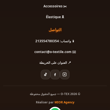
✂️ Accessoires
🎗️ Élastique
التواصل
📱 واتساب: 213554780354
✉️ contact@o-textile.com
📍 العنوان على الخريطة
© 2026 O-TEX — جميع الحقوق محفوظة
Réaliser par
MIOR Agency