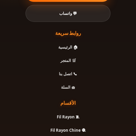
💬 واتساب
روابط سريعة
🏠 الرئيسية
🛒 المتجر
📞 اتصل بنا
🧺 السلة
الأقسام
🧵 Fil Rayon
🧶 Fil Rayon Chine