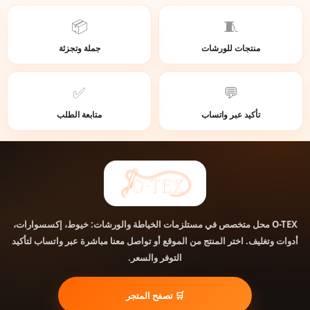
📦
🧵
منتجات للورشات
جملة وتجزئة
✅
💬
تأكيد عبر واتساب
متابعة الطلب
محل متخصص في مستلزمات الخياطة والورشات: خيوط، إكسسوارات،
O-TEX
أدوات وتغليف. اختر المنتج من الموقع أو تواصل معنا مباشرة عبر واتساب لتأكيد
التوفر والسعر.
🛒 تصفح المتجر