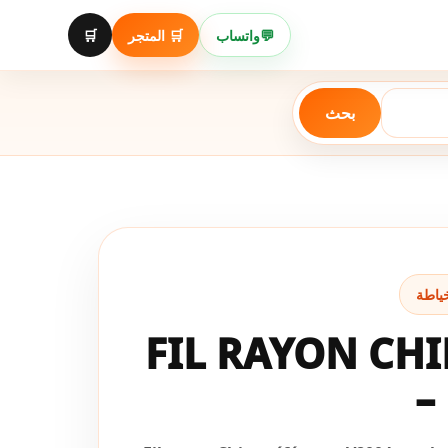
Aller
au
🛒
🛒 المتجر
واتساب
💬
contenu
بحث
FIL RAYON CHI
–