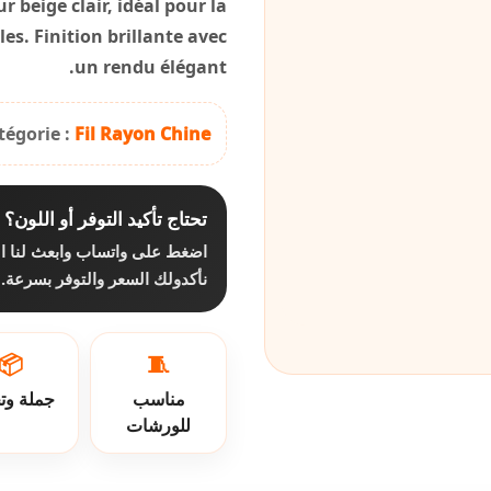
r beige clair, idéal pour la
les. Finition brillante avec
un rendu élégant.
tégorie :
Fil Rayon Chine
تحتاج تأكيد التوفر أو اللون؟
اضغط على واتساب وابعث لنا ا،
نأكدولك السعر والتوفر بسرعة.
📦
🧵
مناسب
جملة وت
للورشات