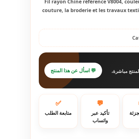
Fil rayon Chine référence V8004, couleu
couture, la broderie et les travaux texti
Ca
💬 اسأل عن هذا المنتج
لمنتج مباشرة
✅
💬
جزئة
تأكيد عبر
متابعة الطلب
واتساب