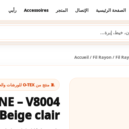
رأيي
Accessoires
المتجر
الإتصال
الصفحة الرئيسية
Accueil
/
Fil Rayon
/
Fil Ra
🧵 منتج من O-TEX للورشات والخياطة
NE – V8004
 Beige clair