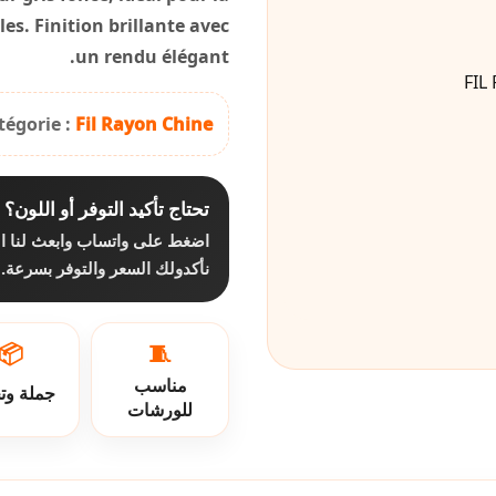
les. Finition brillante avec
un rendu élégant.
tégorie :
Fil Rayon Chine
تحتاج تأكيد التوفر أو اللون؟
اضغط على واتساب وابعث لنا ا،
نأكدولك السعر والتوفر بسرعة.
📦
🧵
مناسب
جملة وت
للورشات