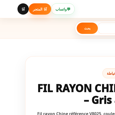
Aller
au
🛒
🛒 المتجر
واتساب
💬
contenu
بحث
FIL RAYON CHI
– Gris
Fil rayon Chine référence V8025, couleu