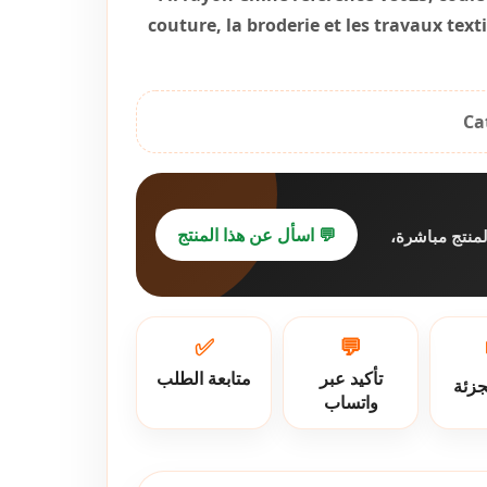
couture, la broderie et les travaux texti
Ca
💬 اسأل عن هذا المنتج
لمنتج مباشرة
✅
💬
تأكيد عبر
متابعة الطلب
جزئة
واتساب