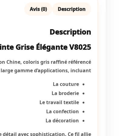
Avis (0)
Description
Description
einte Grise Élégante V8025
n Chine, coloris gris raffiné référencé
 large gamme d’applications, incluant :
La couture
La broderie
Le travail textile
La confection
La décoration
tail avec sophistication. Ce fil allie