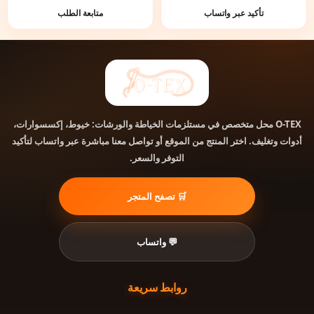
تأكيد عبر واتساب
متابعة الطلب
محل متخصص في مستلزمات الخياطة والورشات: خيوط، إكسسوارات،
O-TEX
أدوات وتغليف. اختر المنتج من الموقع أو تواصل معنا مباشرة عبر واتساب لتأكيد
التوفر والسعر.
🛒 تصفح المتجر
💬 واتساب
روابط سريعة