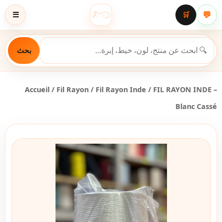
💬
☰
🛒
بحث
Accueil
/
Fil Rayon
/
Fil Rayon Inde
/ FIL RAYON INDE –
Blanc Cassé