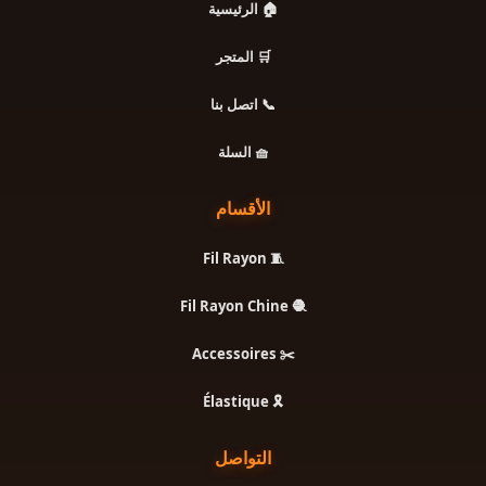
🏠 الرئيسية
🛒 المتجر
📞 اتصل بنا
🧺 السلة
الأقسام
🧵 Fil Rayon
🧶 Fil Rayon Chine
✂️ Accessoires
🎗️ Élastique
التواصل