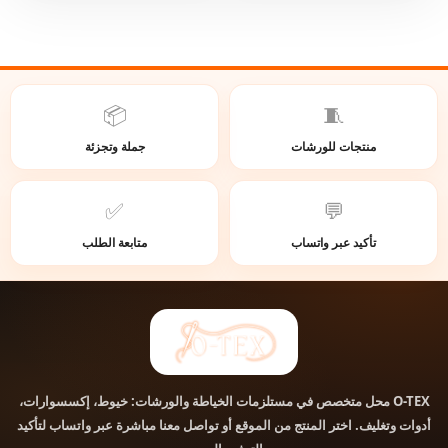
📦
🧵
منتجات للورشات
جملة وتجزئة
✅
💬
تأكيد عبر واتساب
متابعة الطلب
محل متخصص في مستلزمات الخياطة والورشات: خيوط، إكسسوارات،
O-TEX
أدوات وتغليف. اختر المنتج من الموقع أو تواصل معنا مباشرة عبر واتساب لتأكيد