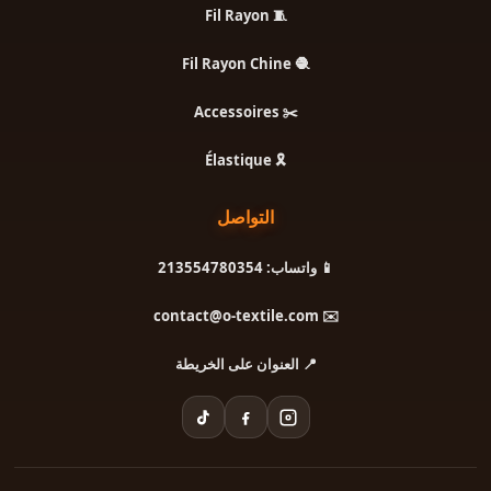
🧵 Fil Rayon
🧶 Fil Rayon Chine
✂️ Accessoires
🎗️ Élastique
التواصل
📱 واتساب: 213554780354
✉️ contact@o-textile.com
📍 العنوان على الخريطة