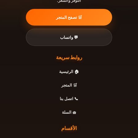
التوفر والسعر.
🛒 تصفح المتجر
💬 واتساب
روابط سريعة
🏠 الرئيسية
🛒 المتجر
📞 اتصل بنا
🧺 السلة
الأقسام