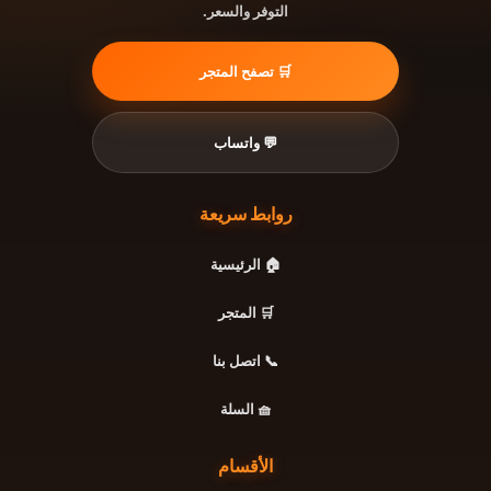
التوفر والسعر.
🛒 تصفح المتجر
💬 واتساب
روابط سريعة
🏠 الرئيسية
🛒 المتجر
📞 اتصل بنا
🧺 السلة
الأقسام