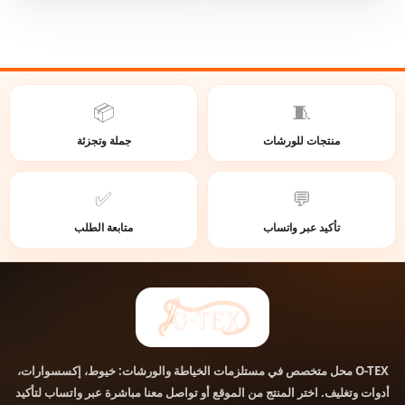
📦
🧵
منتجات للورشات
جملة وتجزئة
✅
💬
تأكيد عبر واتساب
متابعة الطلب
محل متخصص في مستلزمات الخياطة والورشات: خيوط، إكسسوارات،
O-TEX
أدوات وتغليف. اختر المنتج من الموقع أو تواصل معنا مباشرة عبر واتساب لتأكيد