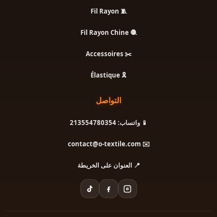
🧵 Fil Rayon
🧶 Fil Rayon Chine
✂️ Accessoires
🎗️ Élastique
التواصل
📱 واتساب: 213554780354
✉️ contact@o-textile.com
📍 العنوان على الخريطة