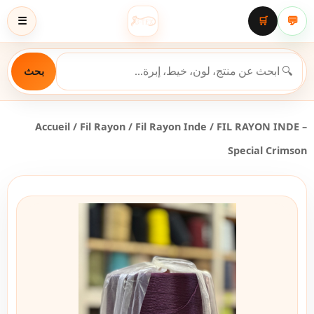
💬
☰
🛒
بحث
Accueil
/
Fil Rayon
/
Fil Rayon Inde
/ FIL RAYON INDE –
Special Crimson