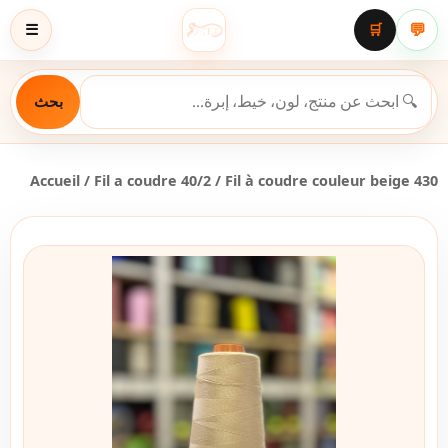
💬
☰
🛒
بحث
Accueil
/
Fil a coudre 40/2
/ Fil à coudre couleur beige 430