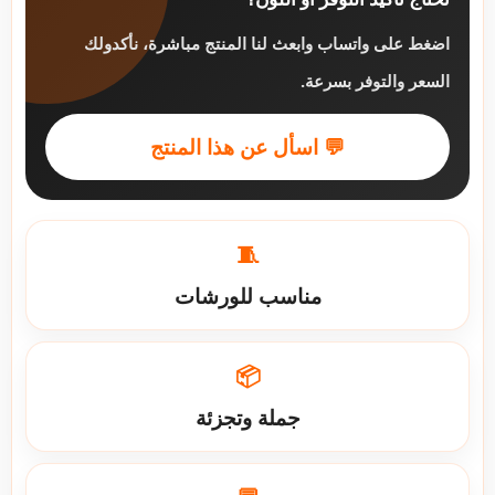
اضغط على واتساب وابعث لنا المنتج مباشرة، نأكدولك
السعر والتوفر بسرعة.
💬 اسأل عن هذا المنتج
🧵
مناسب للورشات
📦
جملة وتجزئة