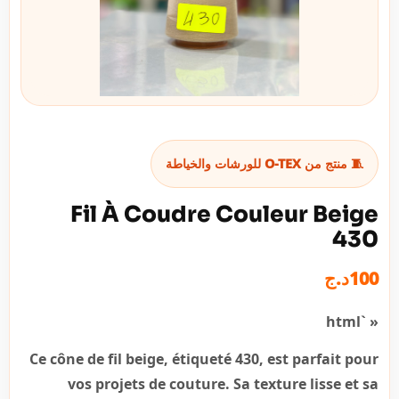
🧵 منتج من O-TEX للورشات والخياطة
Fil À Coudre Couleur Beige
430
د.ج
100
« `html
Ce cône de fil beige, étiqueté 430, est parfait pour
vos projets de couture. Sa texture lisse et sa