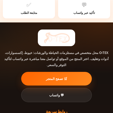
✅
💬
تأكيد عبر واتساب
متابعة الطلب
محل متخصص في مستلزمات الخياطة والورشات: خيوط، إكسسوارات،
O-TEX
أدوات وتغليف. اختر المنتج من الموقع أو تواصل معنا مباشرة عبر واتساب لتأكيد
التوفر والسعر.
🛒 تصفح المتجر
💬 واتساب
روابط سريعة