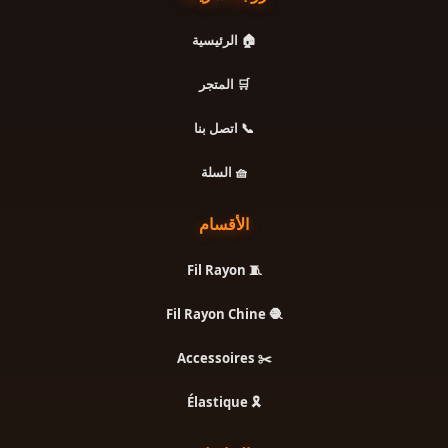
🏠 الرئيسية
🛒 المتجر
📞 اتصل بنا
🧺 السلة
الأقسام
🧵 Fil Rayon
🧶 Fil Rayon Chine
✂️ Accessoires
🎗️ Élastique