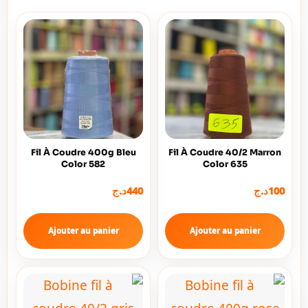
Fil À Coudre 400g Bleu
Fil À Coudre 40/2 Marron
Color 582
Color 635
د.ج
440
د.ج
100
Ajouter au panier
Ajouter au panier