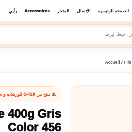
رأيي
Accessoires
المتجر
الإتصال
الصفحة الرئيسية
Accueil
/
Fil
🧵 منتج من O-TEX للورشات والخياطة
e 400g Gris
Color 456