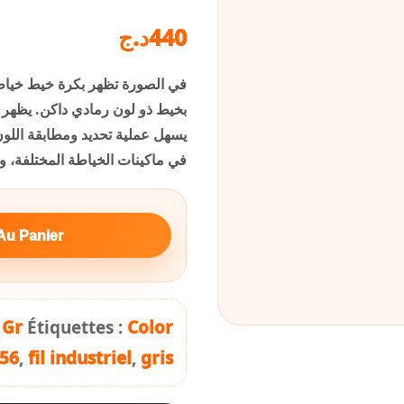
د.ج
440
يسهل عملية تحديد ومطابقة اللون
في ماكينات الخياطة المختلفة، وت
Au Panier
 Gr
Étiquettes :
Color
56
,
fil industriel
,
gris