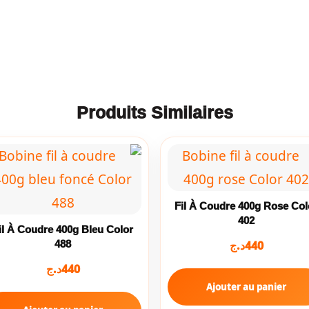
Produits Similaires
Fil À Coudre 400g Rose Col
402
il À Coudre 400g Bleu Color
د.ج
440
488
د.ج
440
Ajouter au panier