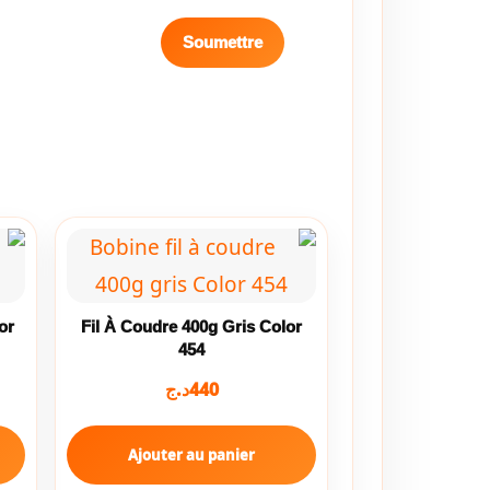
or
Fil À Coudre 400g Gris Color
454
د.ج
440
Ajouter au panier