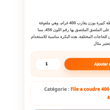
في الصورة تظهر بكرة خيط خياطة كبيرة بوزن يقارب 400 غرام، وهي ملفوفة
بخيط ذو لون رمادي داكن. يظهر على الملصق الملتصق بها رقم اللون 456، مما
 للحاجات المختلفة. هذه البكرة مناسبة للاستخدام
عتبر مثال
Ajouter 
Catégorie :
File a coudre 400
4