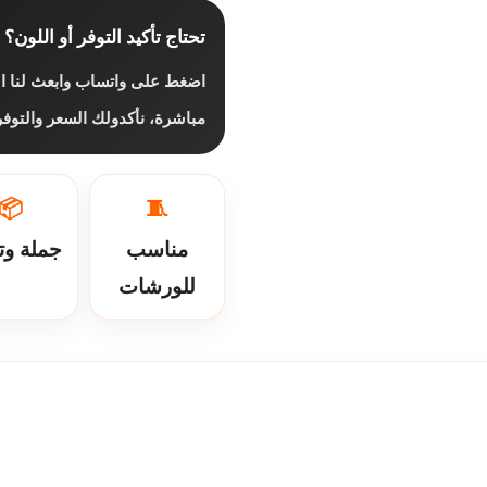
تحتاج تأكيد التوفر أو اللون؟
اضغط على واتساب وابعث لنا ال
مباشرة، نأكدولك السعر والتو.
📦
🧵
مناسب
جملة وت
للورشات