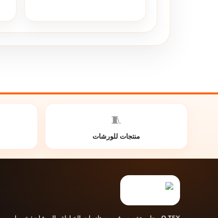
🧵
منتجات للورشات