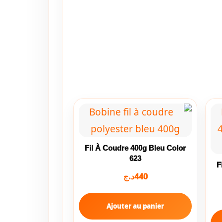
Fil À Coudre 400g Bleu Color
623
F
د.ج
440
Ajouter au panier