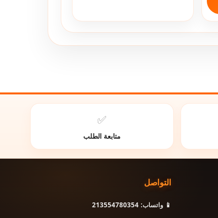
✅
متابعة الطلب
التواصل
📱 واتساب: 213554780354