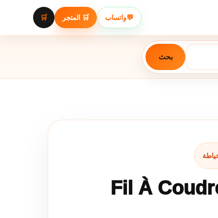
🛒
🛒 المتجر
واتساب
💬
بحث
Fil À Coudr