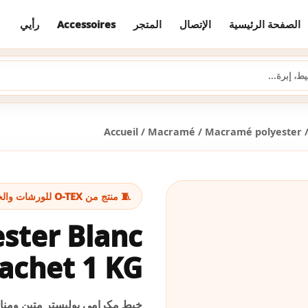
رأيي
Accessoires
المتجر
الإتصال
الصفحة الرئيسية
Accueil
/
Macramé
/
Macramé polyester
/
🧵 منتج من O-TEX للورشات والخياطة
ster Blanc
Sachet 1 KG