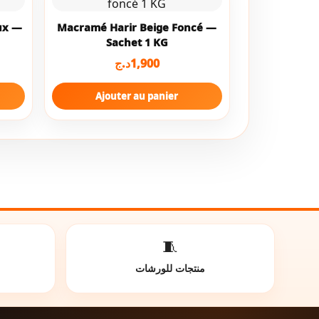
ux —
Macramé Harir Beige Foncé —
Sachet 1 KG
د.ج
1,900
Ajouter au panier
🧵
منتجات للورشات