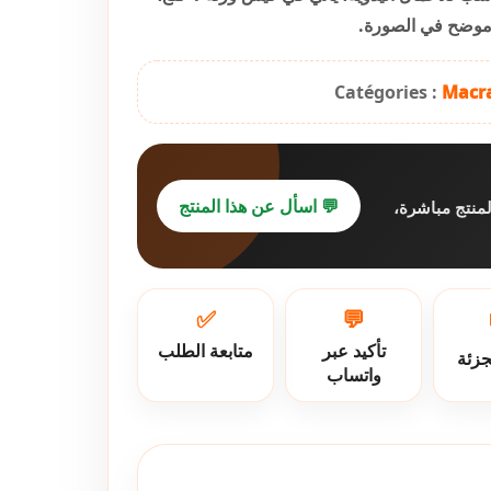
ولونه أبيض مع نق
Catégories :
Macr
💬 اسأل عن هذا المنتج
اضغط على وات
✅
💬
متابعة الطلب
تأكيد عبر
جملة
واتساب