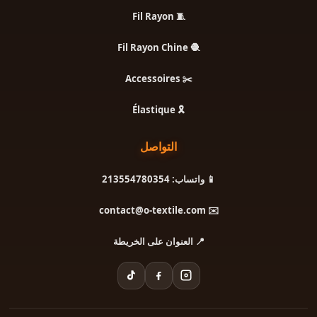
🧵 Fil Rayon
🧶 Fil Rayon Chine
✂️ Accessoires
🎗️ Élastique
التواصل
📱 واتساب: 213554780354
✉️ contact@o-textile.com
📍 العنوان على الخريطة