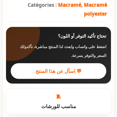
Catégories :
Macramé
,
Macramé
polyester
تحتاج تأكيد التوفر أو اللون؟
اضغط على واتساب وابعث لنا المنتج مباشرة، نأكدولك
السعر والتوفر بسرعة.
💬 اسأل عن هذا المنتج
🧵
مناسب للورشات