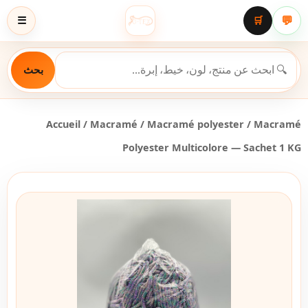
💬
☰
🛒
بحث
Accueil
/
Macramé
/
Macramé polyester
/ Macramé
Polyester Multicolore — Sachet 1 KG