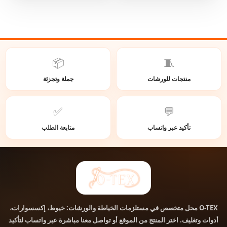
📦
🧵
منتجات للورشات
جملة وتجزئة
✅
💬
تأكيد عبر واتساب
متابعة الطلب
محل متخصص في مستلزمات الخياطة والورشات: خيوط، إكسسوارات،
O-TEX
أدوات وتغليف. اختر المنتج من الموقع أو تواصل معنا مباشرة عبر واتساب لتأكيد