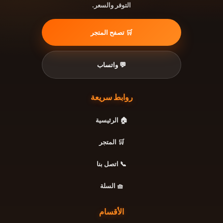
التوفر والسعر.
🛒 تصفح المتجر
💬 واتساب
روابط سريعة
🏠 الرئيسية
🛒 المتجر
📞 اتصل بنا
🧺 السلة
الأقسام