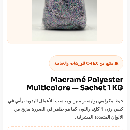
🧵 منتج من O-TEX للورشات والخياطة
Macramé Polyester
Multicolore — Sachet 1 KG
خيط مكرامي بوليستر متين ومناسب للأعمال اليدوية، يأتي في
كيس وزن 1 كلغ، واللون كما هو ظاهر في الصورة مزيج من
الألوان المتعددة المشرقة.