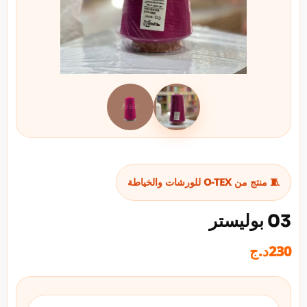
🧵 منتج من O-TEX للورشات والخياطة
03 بوليستر
230
د.ج