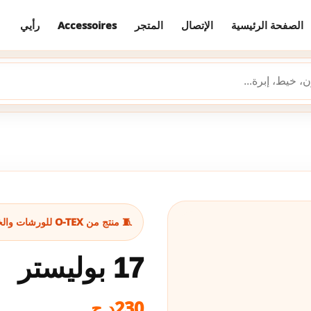
رأيي
Accessoires
المتجر
الإتصال
الصفحة الرئيسية
🧵 منتج من O-TEX للورشات والخياطة
17 بوليستر
د.ج
230