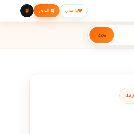
🛒
🛒 المتجر
واتساب
💬
بحث