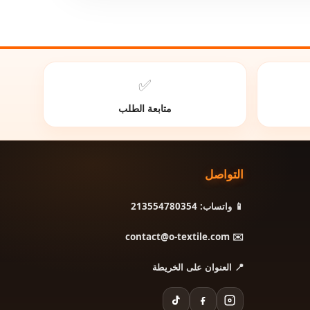
✅
متابعة الطلب
التواصل
📱 واتساب: 213554780354
✉️ contact@o-textile.com
📍 العنوان على الخريطة