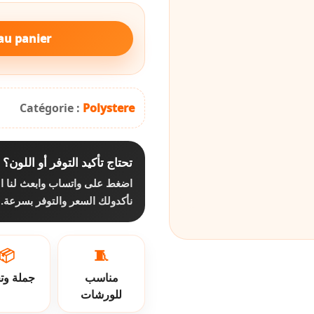
au panier
Catégorie :
Polystere
تحتاج تأكيد التوفر أو اللون؟
اضغط على واتساب وابعث لنا ا،
نأكدولك السعر والتوفر بسرعة.
📦
🧵
مناسب
جملة وت
للورشات