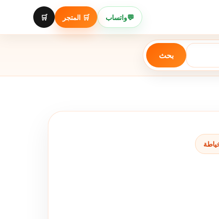
🛒
🛒 المتجر
واتساب
💬
بحث