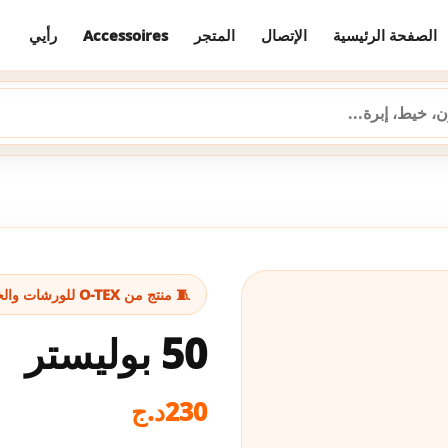
رأيي
Accessoires
المتجر
الإتصال
الصفحة الرئيسية
🧵 منتج من O-TEX للورشات والخياطة
50 بوليستر
د.ج
230