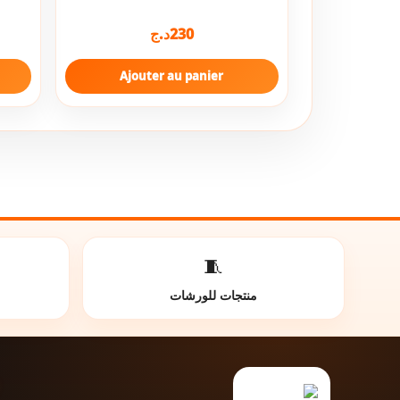
د.ج
230
Ajouter au panier
🧵
منتجات للورشات