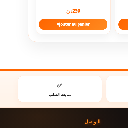
د.ج
230
Ajouter au panier
✅
متابعة الطلب
التواصل