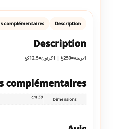
ns complémentaires
Description
Description
1بوبينة=250غ | 1كرتون=12,5كغ
s complémentaires
50 cm
Dimensions
Avis