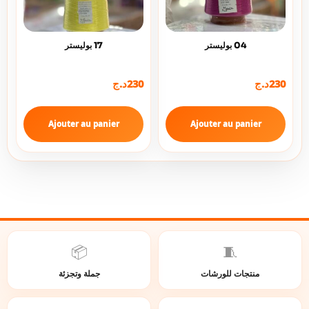
04 بوليستر
17 بوليستر
230
د.ج
230
د.ج
Ajouter au panier
Ajouter au panier
📦
🧵
منتجات للورشات
جملة وتجزئة