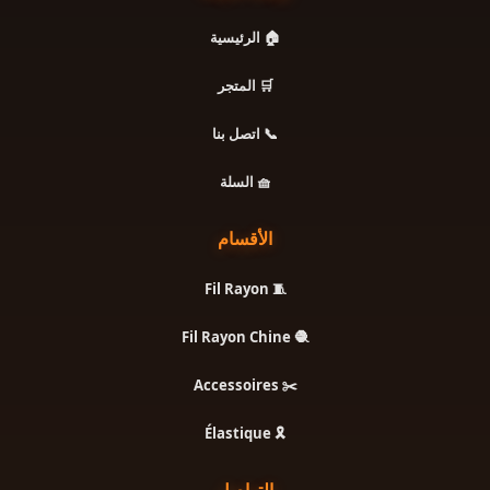
🏠 الرئيسية
🛒 المتجر
📞 اتصل بنا
🧺 السلة
الأقسام
🧵 Fil Rayon
🧶 Fil Rayon Chine
✂️ Accessoires
🎗️ Élastique