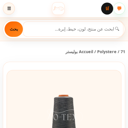
💬
☰
🛒
بحث
/ 71 بوليستر
Polystere
/
Accueil