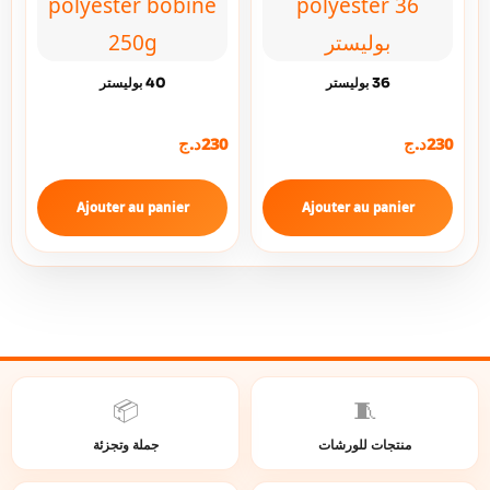
36 بوليستر
40 بوليستر
230
د.ج
230
د.ج
Ajouter au panier
Ajouter au panier
📦
🧵
منتجات للورشات
جملة وتجزئة