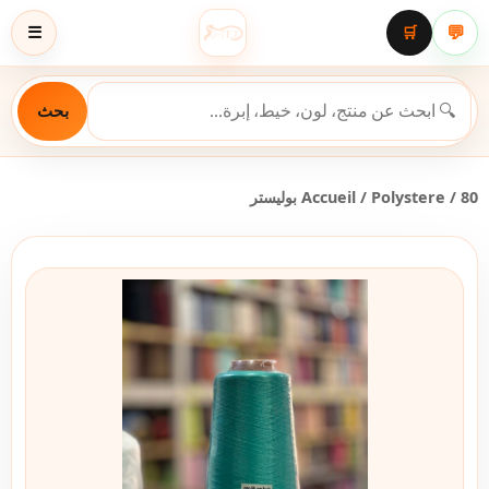
💬
☰
🛒
بحث
/ 80 بوليستر
Polystere
/
Accueil