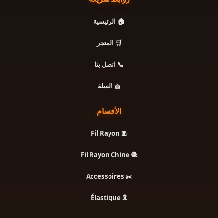
🏠 الرئيسية
🛒 المتجر
📞 اتصل بنا
🧺 السلة
الأقسام
🧵 Fil Rayon
🧶 Fil Rayon Chine
✂️ Accessoires
🎗️ Élastique