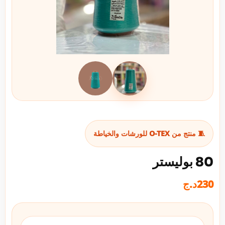
🧵 منتج من O-TEX للورشات والخياطة
80 بوليستر
230
د.ج