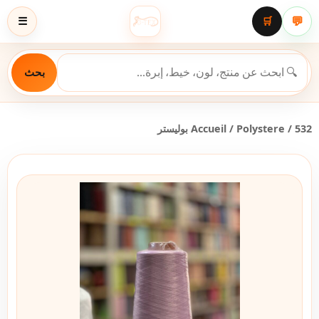
💬
☰
🛒
بحث
/ 532 بوليستر
Polystere
/
Accueil