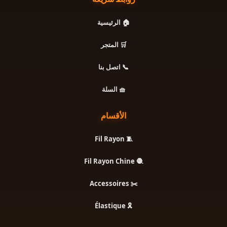
🏠 الرئيسية
🛒 المتجر
📞 اتصل بنا
🧺 السلة
الأقسام
🧵 Fil Rayon
🧶 Fil Rayon Chine
✂️ Accessoires
🎗️ Élastique