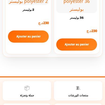
2 بوليستر
36 بوليستر
230
د.ج
230
د.ج
Ajouter au panier
Ajouter au panier
📦
🧵
منتجات للورشات
جملة وتجزئة