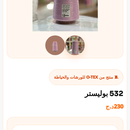
🧵 منتج من O-TEX للورشات والخياطة
532 بوليستر
230
د.ج